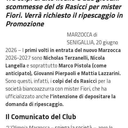
scommesse del ds Rasicci per mister
Fiori. Verrà richiesto il ripescaggio in
Promozione
MARZOCCA di
SENIGALLIA, 20 giugno
2026 – I
primi volti in entrata del nuovo Marzocca
2026-2027 sono
Nicholas Terzanelli, Nicola
Langella
e soprattutto
Marco Pistola (come
anticipato), Giovanni Pierpaoli e Mattia Lazzarini.
Sono questi, infatti, i
colpi del ds Rasicci
per la
società biancoazzurra con mister Fiori, che ha
ufficializzato anche
l’intenzione di depositare la
domanda di ripescaggio.
Il Comunicato del Club
“L’Olimpia Marzocca –
spiega la società
– apre le