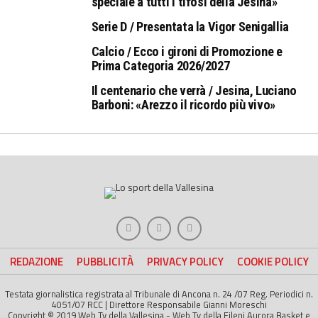
speciale a tutti i tifosi della Jesina»
Serie D / Presentata la Vigor Senigallia
Calcio / Ecco i gironi di Promozione e
Prima Categoria 2026/2027
Il centenario che verrà / Jesina, Luciano
Barboni: «Arezzo il ricordo più vivo»
REDAZIONE
PUBBLICITÀ
PRIVACY POLICY
COOKIE POLICY
Testata giornalistica registrata al Tribunale di Ancona n. 24 /07 Reg. Periodici n.
4051/07 RCC | Direttore Responsabile Gianni Moreschi
Copyright © 2019 Web Tv della Vallesina - Web Tv della Fileni Aurora Basket e