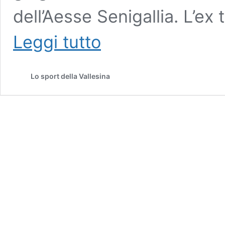
dell’Aesse Senigallia. L’ex
Seconda
Leggi tutto
Categoria
/
Aesse
Lo sport della Vallesina
Senigallia,
il
nuovo
allenatore
è
Danilo
Panichi