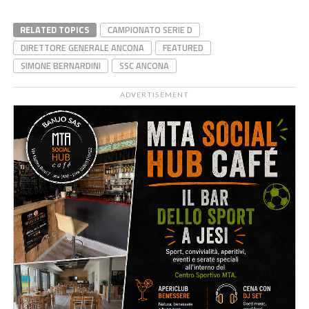
RELATED TOPICS
CAMPIONATO SERIE D
DIRETTORE GENERALE ANCONA
FEATURED
SIMONE BERNARDINI
SSC ANCONA
ADVERTISEMENT