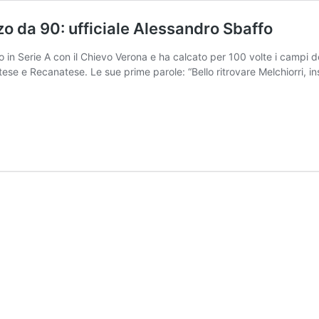
zo da 90: ufficiale Alessandro Sbaffo
 in Serie A con il Chievo Verona e ha calcato per 100 volte i campi del
 e Recanatese. Le sue prime parole: “Bello ritrovare Melchiorri, ins
Eccellenza
/
Aurora
Treia,
arriva
un
pezzo
da
90:
ufficiale
Alessandro
Sbaffo