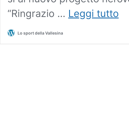
Terza
“Ringrazio …
Leggi tutto
Categ
/
Serra
Lo sport della Vallesina
colpa
per
la
porta
arriva
Filipp
Buria