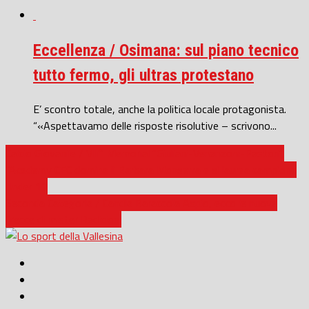
Eccellenza / Osimana: sul piano tecnico
tutto fermo, gli ultras protestano
E’ scontro totale, anche la politica locale protagonista.
“«Aspettavamo delle risposte risolutive – scrivono...
Calcio Giovanile / VII° Memorial “Giuliani-Venanzoni-Pastori”,
l’Academy CFC domina il Barbara Monserra e si laurea campione
Under 17
Seconda Categoria / Candia Baraccola Aspio, ecco le nuove
frecce di mister Radicioni