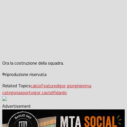
Ora la costruzione della squadra.
©riproduzione riservata
Related Topics
calcio
Featured
igor giorgini
prima
categoria
sport
vigor castelfidardo
Advertisement