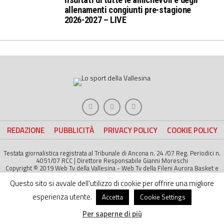
allenamenti congiunti pre-stagione
2026-2027 – LIVE
REDAZIONE
PUBBLICITÀ
PRIVACY POLICY
COOKIE POLICY
Testata giornalistica registrata al Tribunale di Ancona n. 24 /07 Reg. Periodici n.
4051/07 RCC | Direttore Responsabile Gianni Moreschi
Copyright © 2019 Web Tv della Vallesina - Web Tv della Fileni Aurora Basket e
della Jesina Calcio. All right Reserved | Project by
Life Color
Questo sito si avvale dell'utilizzo di cookie per offrire una migliore
esperienza utente.
Accetta
Cookie Settings
Per saperne di più