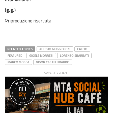
(g.g.)
©riproduzione riservata
RELATED TOPICS
ALESSIO GIUGGIOLONI
CALCIO
FEATURED
GIOELE MORRESI
LORENZO SBARBATI
MARCO MOSCA
VIGOR CASTELFIDARDO
ADVERTISEMENT