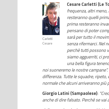
Cesare Carletti (Le To
frequenza, altri meno, 
resteranno quelli prima
prima resteranno invar
pensano di poter compet
sarà per tutto il movi
Carletti
senza rifermarci. Nel n
Cesare
perchè tutti possono vi
siamo agguerriti, ci p
una bella figura tenen
noi suoneremo le nostre campane”. D
differenza. Tutte le squadre, ripeto
normale che alcuni arriveranno più pr
Giorgio Latini (Sampaolese)
:
“Cre
anche di dire falsato. Perchè se vai 