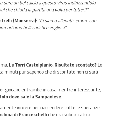
 dare un bel calcio a questo virus indirizzandolo
oal che chiuda la partita una volta per tutte!!!”
trelli (Monserra)
:
“Ci siamo allenati sempre con
iprendiamo belli carichi e vogliosi”
tima,
Le Torri Castelplanio
.
Risultato scontato?
Lo
ta minuti pur sapendo che di scontato non ci sarà
ader giocano entrambe in casa mentre interessante,
folo dove sale la Sampaolese
.
amente vincere per riaccendere tutte le speranze
nchina di Franceschelli
che era subentrato a