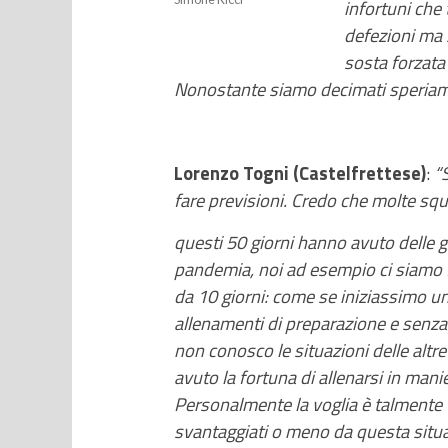
infortuni che
defezioni ma 
sosta forzata
Nonostante siamo decimati speriamo 
Lorenzo Togni (Castelfrettese)
:
“
fare previsioni.
Credo che molte squ
questi 50 giorni hanno avuto delle gr
pandemia, noi ad esempio ci siamo f
da 10 giorni: come se iniziassimo u
allenamenti di preparazione e senz
non conosco le situazioni delle alt
avuto la fortuna di allenarsi in man
Personalmente la voglia è talmente
svantaggiati o meno da questa situa