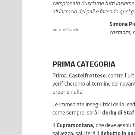
campionato riusciamo tutti insieme a
all’incrocio dei pali e facendo quel g
Simone Pie
Simone Pietrelli
costanza, r
PRIMA CATEGORIA
Prima,
Castelfrettese
, contro l’ul
verificheremo al termine dei novan
proprio nulla.
Le immediate inseguitrici della le
come sempre, sarà il
derby di Staf
Il
Cupramontana,
che deve assolut
salvezza, saluterà il
debutto in pa