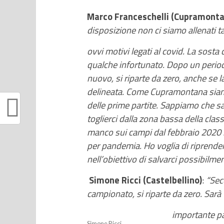
Marco Franceschelli (Cupramonta
disposizione non ci siamo allenati t
ovvi motivi
legati al covid. La sosta
qualche infortunato. Dopo un periodo
nuovo, si riparte da zero, anche se l
delineata. Come Cupramontana siamo 
delle prime partite. Sappiamo che s
toglierci dalla zona bassa della cla
manco sui campi dal febbraio 2020 in
per pandemia. Ho voglia di riprende
nell’obiettivo di salvarci possibilmen
Simone Ricci (Castelbellino)
:
“Sec
campionato, si riparte da zero. Sarà
importante pa
Simone Ricci