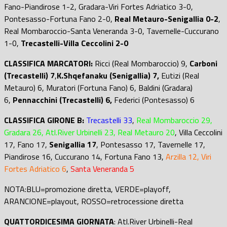
Fano-Piandirose 1-2, Gradara-Viri Fortes Adriatico 3-0,
Pontesasso-Fortuna Fano 2-0,
Real Metauro-Senigallia 0-2
,
Real Mombaroccio-Santa Veneranda 3-0, Tavernelle-Cuccurano
1-0,
Trecastelli-Villa Ceccolini 2-0
CLASSIFICA MARCATORI:
Ricci (Real Mombaroccio) 9,
Carboni
(Trecastelli) 7
,
K.Shqefanaku (Senigallia) 7,
Eutizi (Real
Metauro) 6, Muratori (Fortuna Fano) 6, Baldini (Gradara)
6,
Pennacchini (Trecastelli) 6,
Federici (Pontesasso) 6
CLASSIFICA GIRONE B:
Trecastelli 33
,
Real Mombaroccio 29,
Gradara 26, Atl.River Urbinelli 23, Real Metauro 20
, Villa Ceccolini
17, Fano 17,
Senigallia 17
, Pontesasso 17, Tavernelle 17,
Piandirose 16, Cuccurano 14, Fortuna Fano 13,
Arzilla 12, Viri
Fortes Adriatico 6
,
Santa Veneranda 5
NOTA:BLU=promozione diretta, VERDE=playoff,
ARANCIONE=playout, ROSSO=retrocessione diretta
QUATTORDICESIMA GIORNATA
: Atl.River Urbinelli-Real