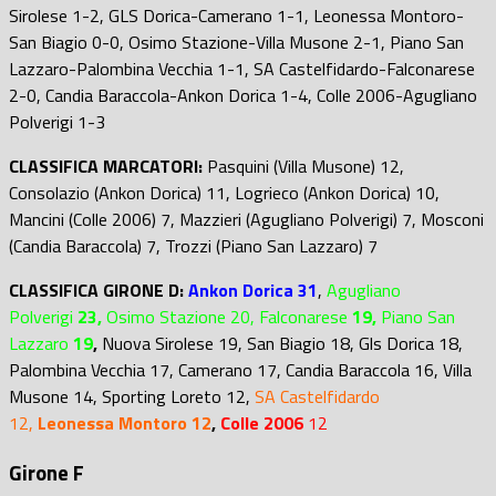
Sirolese 1-2, GLS Dorica-Camerano 1-1, Leonessa Montoro-
San Biagio 0-0, Osimo Stazione-Villa Musone 2-1, Piano San
Lazzaro-Palombina Vecchia 1-1, SA Castelfidardo-Falconarese
2-0, Candia Baraccola-Ankon Dorica 1-4, Colle 2006-Agugliano
Polverigi 1-3
CLASSIFICA MARCATORI:
Pasquini (Villa Musone) 12,
Consolazio (Ankon Dorica) 11, Logrieco (Ankon Dorica) 10,
Mancini (Colle 2006) 7, Mazzieri (Agugliano Polverigi) 7, Mosconi
(Candia Baraccola) 7, Trozzi (Piano San Lazzaro) 7
CLASSIFICA GIRONE D:
Ankon Dorica
31
,
Agugliano
Polverigi
23,
Osimo Stazione 20, Falconarese
19,
Piano San
Lazzaro
19
,
Nuova Sirolese 19, San Biagio 18, Gls Dorica 18,
Palombina Vecchia 17, Camerano 17, Candia Baraccola 16, Villa
Musone 14, Sporting Loreto 12,
SA Castelfidardo
12,
Leonessa Montoro
12
,
Colle 2006
12
Girone F