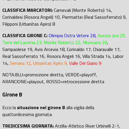
CLASSIFICA MARCATORI:
Carnevali (Monte Roberto) 14,
Corinaldesi (Rosora Angeli) 10, Piermattei (Real Sassoferrato) 9,
Filipponi (Urbanitas Apiro) 8
CLASSIFICA GIRONE C:
Olimpia Ostra Vetere 28
,
Aurora Jesi 25,
Terre del Lacrima 23, Monte Roberto 22, Monsano 20
,
Sampaolese 19, Avis Arcevia 18, Corinaldo 17, Chiaravalle 17,
Real Sassoferrato 16, Rosora Angeli 16, Villa Strada 14, Labor
14,
Serrana 12, Urbanitas Apiro 9,
Valle Del Giano 9
NOTA:BLU=promozione diretta, VERDE=playoff,
ARANCIONE=playout, ROSSO=retrocessione diretta
Girone B
Ecco la
situazione nel girone B
alla vigilia della
quattordicesima giornata:
TREDICESIMA GIORNATA:
Arzilla-Atletico River Urbinelli 2-1,