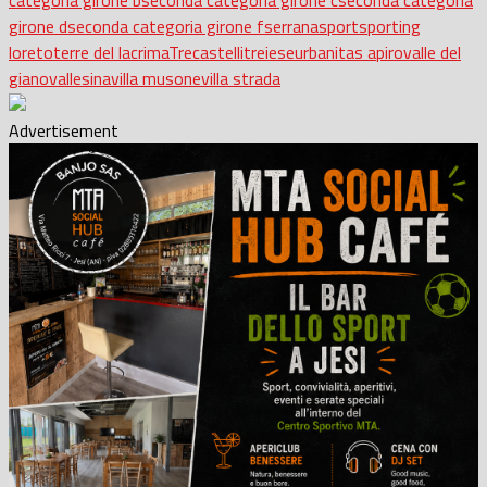
girone d
seconda categoria girone f
serrana
sport
sporting
loreto
terre del lacrima
Trecastelli
treiese
urbanitas apiro
valle del
giano
vallesina
villa musone
villa strada
Advertisement