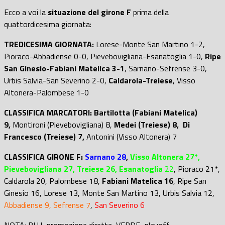
Ecco a voi la
situazione del girone F
prima della
quattordicesima giornata:
TREDICESIMA GIORNATA:
Lorese-Monte San Martino 1-2,
Pioraco-Abbadiense 0-0, Pievebovigliana-Esanatoglia 1-0,
Ripe
San Ginesio-Fabiani Matelica 3-1
, Sarnano-Sefrense 3-0,
Urbis Salvia-San Severino 2-0,
Caldarola-Treiese
, Visso
Altonera-Palombese 1-0
CLASSIFICA MARCATORI: Bartilotta (Fabiani Matelica)
9,
Montironi (Pievebovigliana) 8,
Medei (Treiese) 8,
Di
Francesco (Treiese) 7,
Antonini (Visso Altonera) 7
CLASSIFICA GIRONE F:
Sarnano 28
,
Visso Altonera 27*,
Pievebovigliana 27, Treiese 26,
Esanatoglia
22
, Pioraco 21*,
Caldarola 20, Palombese 18,
Fabiani Matelica 16
, Ripe San
Ginesio 16, Lorese 13, Monte San Martino 13, Urbis Salvia 12,
Abbadiense 9, Sefrense 7
,
San Severino 6
NOTA: BLU=promozione diretta, VERDE=playoff,