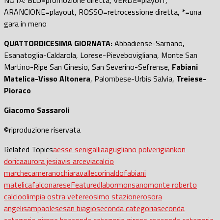
ARANCIONE=playout, ROSSO=retrocessione diretta, *=una
gara in meno
QUATTORDICESIMA GIORNATA:
Abbadiense-Sarnano,
Esanatoglia-Caldarola, Lorese-Pievebovigliana, Monte San
Martino-Ripe San Ginesio, San Severino-Sefrense,
Fabiani
Matelica-Visso Altonera
, Palombese-Urbis Salvia,
Treiese-
Pioraco
Giacomo Sassaroli
©riproduzione riservata
Related Topics
aesse senigallia
agugliano polverigi
ankon
dorica
aurora jesi
avis arcevia
calcio
marche
camerano
chiaravalle
corinaldo
fabiani
matelica
falconarese
Featured
labor
monsano
monte roberto
calcio
olimpia ostra vetere
osimo stazione
rosora
angeli
sampaolese
san biagio
seconda categoria
seconda
categoria girone b
seconda categoria girone c
seconda categoria