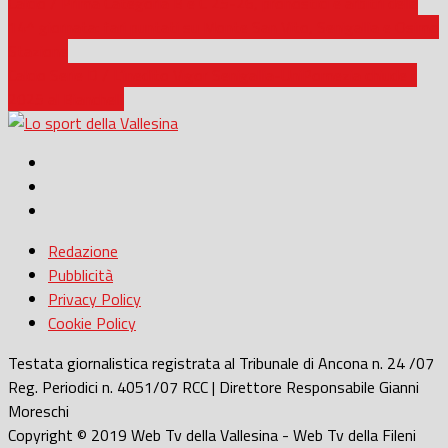
Calcio / Prima Categoria B e C 25-26, pronostici e arbitri della
14^ giornata: fari puntati su Monte San Vito, Senigallia e Osimo
Stazione
Calcio Serie D / L’inedito Vigor Senigallia-UniPomezia chiude il
2025 al Bianchelli
Redazione
Pubblicità
Privacy Policy
Cookie Policy
Testata giornalistica registrata al Tribunale di Ancona n. 24 /07
Reg. Periodici n. 4051/07 RCC | Direttore Responsabile Gianni
Moreschi
Copyright © 2019 Web Tv della Vallesina - Web Tv della Fileni