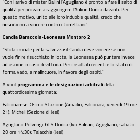
“Con l’arrivo di mister Ballini l’Agugliano è pronto a fare il salto di
qualità per provare a raggiungere l’Ankon Dorica davanti. Per
questo motivo, unito alle loro indubbie qualità, credo che
riusciranno a vincere contro i torrettiani.”
Candia Baraccola-Leonessa Montoro 2
“Sfida cruciale per la salvezza: il Candia deve vincere se non
vuole finire risucchiato in lotta, la Leonessa può puntare invece
ad uscirne in caso di vittoria. Per i risultati recenti e lo stato di
forma vado, a malincuore, in favore degli ospiti.”
A voi il
programma e le designazioni arbitrali
della
quattordicesima giornata:
Falconarese-Osimo Stazione (Amadio, Falconara, venerdì 19 ore
21): Micheli (Sezione di Jesi)
Agugliano Polverigi-GLS Dorica (Ivo Baleani, Agugliano, sabato
20 ore 14:30): Talacchia (Jesi)