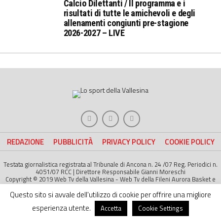
Calcio Dilettanti / Il programma e i
risultati di tutte le amichevoli e degli
allenamenti congiunti pre-stagione
2026-2027 – LIVE
REDAZIONE
PUBBLICITÀ
PRIVACY POLICY
COOKIE POLICY
Testata giornalistica registrata al Tribunale di Ancona n. 24 /07 Reg. Periodici n.
4051/07 RCC | Direttore Responsabile Gianni Moreschi
Copyright © 2019 Web Tv della Vallesina - Web Tv della Fileni Aurora Basket e
della Jesina Calcio. All right Reserved | Project by
Life Color
Questo sito si avvale dell'utilizzo di cookie per offrire una migliore
esperienza utente.
Accetta
Cookie Settings