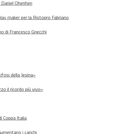
o Daniel Ohenhen
lay maker per la Ristopro Fabriano
rno di Francesco Gnecchi
ifosi della Jesina»
zo il ricordo più vivo»
i Coppa Italia
aumentano i carichi