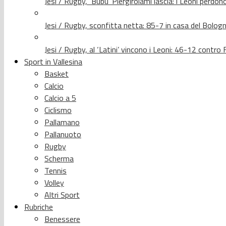
Jesi / Rugby, ‘Bubu’ Piergirolami lascia: i Leoni per
Jesi / Rugby, sconfitta netta: 85-7 in casa del Bolog
Jesi / Rugby, al ‘Latini’ vincono i Leoni: 46-12 contr
Sport in Vallesina
Basket
Calcio
Calcio a 5
Ciclismo
Pallamano
Pallanuoto
Rugby
Scherma
Tennis
Volley
Altri Sport
Rubriche
Benessere