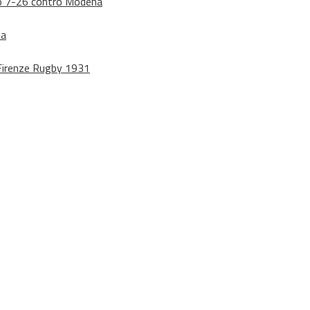
dono 7-26 contro Modena
na
o Firenze Rugby 1931