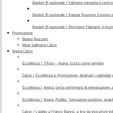
Basket B nazionale / Fabriano ingaggia il centr
Basket B nazionale / Kaspar Kuusma, il nuovo p
Basket B nazionale / Ristropro Fabriano, il rito
Promozione
Biagio Nazzaro
Moie Vallesina Calcio
Jesina Calcio
Eccellenza / Tifosi – Jesina, tutto come sempre
Calcio / Eccellenza e Promozione, diramati i calendari d
Eccellenza / Jesina, terza settimana di preparazione: 
Eccellenza / Jesina, Puddu: “sensazioni positive, avant
Calcio / L’addio a Franco Baresi, a Jesi da giocatore e