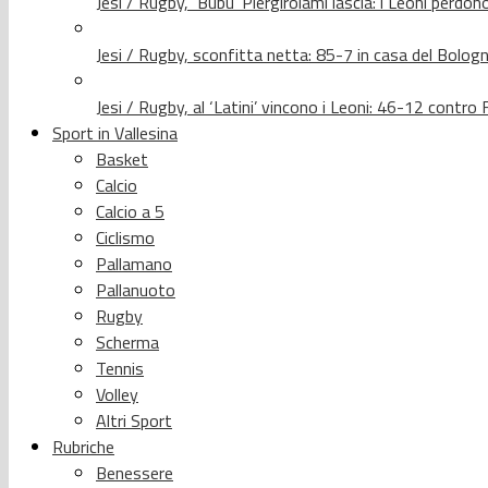
Jesi / Rugby, ‘Bubu’ Piergirolami lascia: i Leoni per
Jesi / Rugby, sconfitta netta: 85-7 in casa del Bolog
Jesi / Rugby, al ‘Latini’ vincono i Leoni: 46-12 contr
Sport in Vallesina
Basket
Calcio
Calcio a 5
Ciclismo
Pallamano
Pallanuoto
Rugby
Scherma
Tennis
Volley
Altri Sport
Rubriche
Benessere