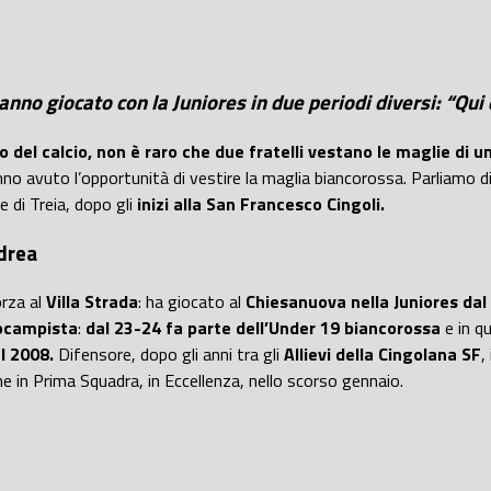
e hanno giocato con la Juniores in due periodi diversi: “Qu
del calcio, non è raro che due fratelli vestano le maglie di un
no avuto l’opportunità di vestire la maglia biancorossa. Parliamo d
 di Treia, dopo gli
inizi alla San Francesco Cingoli.
ndrea
orza al
Villa Strada
: ha giocato al
Chiesanuova
nella Juniores da
ocampista
:
dal 23-24 fa parte dell’Under 19 biancorossa
e in qu
el 2008.
Difensore, dopo gli anni tra gli
Allievi della Cingolana SF
,
e in Prima Squadra, in Eccellenza, nello scorso gennaio.