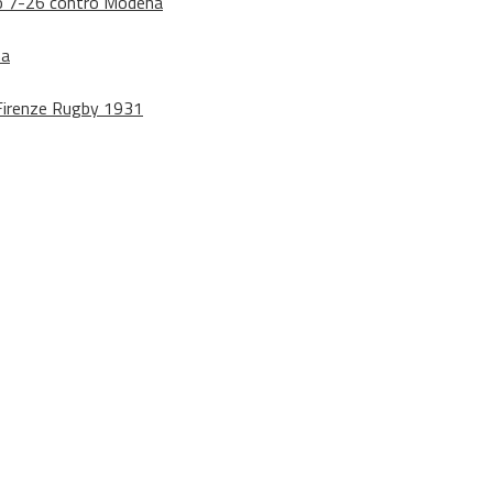
dono 7-26 contro Modena
na
o Firenze Rugby 1931