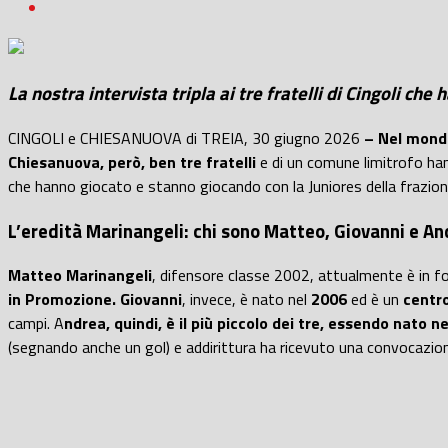
La nostra intervista tripla ai tre fratelli di Cingoli ch
CINGOLI e CHIESANUOVA di TREIA, 30 giugno 2026
– Nel mondo 
Chiesanuova, però, ben tre fratelli
e di un comune limitrofo han
che hanno giocato e stanno giocando con la Juniores della frazione
L’eredità Marinangeli: chi sono Matteo, Giovanni e A
Matteo Marinangeli
, difensore classe 2002, attualmente è in f
in Promozione.
Giovanni
, invece, è nato nel
2006
ed è un
centr
campi. A
ndrea, quindi, è il più piccolo dei tre, essendo nato n
(segnando anche un gol) e addirittura ha ricevuto una convocazion