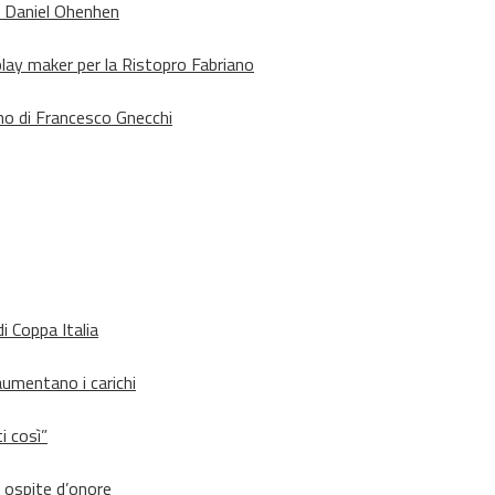
o Daniel Ohenhen
lay maker per la Ristopro Fabriano
rno di Francesco Gnecchi
i Coppa Italia
aumentano i carichi
i così”
d ospite d’onore