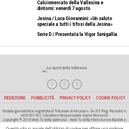
Calciomercato della Vallesina e
dintorni: venerdì 7 agosto
Jesina / Luca Giovannini: «Un saluto
speciale a tutti i tifosi della Jesina»
Serie D / Presentata la Vigor Senigallia
REDAZIONE
PUBBLICITÀ
PRIVACY POLICY
COOKIE POLICY
Testata giornalistica registrata al Tribunale di Ancona n. 24 /07 Reg. Periodici n.
4051/07 RCC | Direttore Responsabile Gianni Moreschi
Copyright © 2019 Web Tv della Vallesina - Web Tv della Fileni Aurora Basket e
della Jesina Calcio. All right Reserved | Project by
Life Color
Questo sito si avvale dell'utilizzo di cookie per offrire una migliore