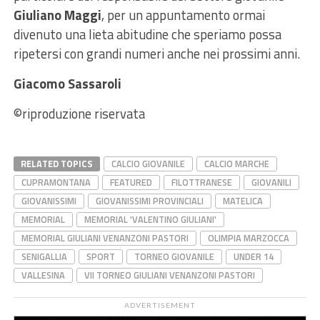
Giuliano Maggi
, per un appuntamento ormai
divenuto una lieta abitudine che speriamo possa
ripetersi con grandi numeri anche nei prossimi anni.
Giacomo Sassaroli
©riproduzione riservata
RELATED TOPICS
CALCIO GIOVANILE
CALCIO MARCHE
CUPRAMONTANA
FEATURED
FILOTTRANESE
GIOVANILI
GIOVANISSIMI
GIOVANISSIMI PROVINCIALI
MATELICA
MEMORIAL
MEMORIAL 'VALENTINO GIULIANI'
MEMORIAL GIULIANI VENANZONI PASTORI
OLIMPIA MARZOCCA
SENIGALLIA
SPORT
TORNEO GIOVANILE
UNDER 14
VALLESINA
VII TORNEO GIULIANI VENANZONI PASTORI
ADVERTISEMENT