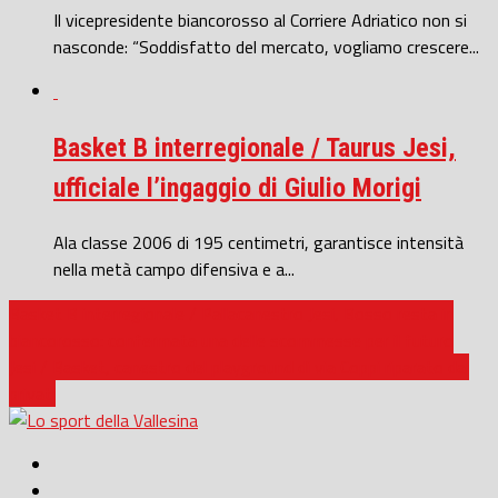
Il vicepresidente biancorosso al Corriere Adriatico non si
nasconde: “Soddisfatto del mercato, vogliamo crescere...
Basket B interregionale / Taurus Jesi,
ufficiale l’ingaggio di Giulio Morigi
Ala classe 2006 di 195 centimetri, garantisce intensità
nella metà campo difensiva e a...
Basket B interregionale / Pallacanestro Jesi, Bosso resta in
biancorosso: confermata una delle scommesse per il futuro
Jesi / Basket, canestro del playground di via Coppi riparato dai
privati