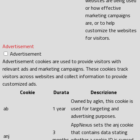
websites are being used
or how effective
marketing campaigns
are, or to help
customize the websites
for visitors.
Advertisement
Advertisement
Advertisement cookies are used to provide visitors with
relevant ads and marketing campaigns. These cookies track
visitors across websites and collect information to provide
customized ads.
Cookie
Durata
Descrizione
Owned by agkn, this cookie is
ab
1 year
used for targeting and
advertising purposes.
AppNexus sets the anj cookie
3
that contains data stating
anj
months
whether a cookie ID is synced