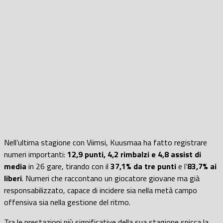
Nell’ultima stagione con Viimsi, Kuusmaa ha fatto registrare
numeri importanti:
12,9 punti, 4,2 rimbalzi e 4,8 assist di
media
in 26 gare, tirando con il
37,1% da tre punti
e l’
83,7% ai
liberi
. Numeri che raccontano un giocatore giovane ma già
responsabilizzato, capace di incidere sia nella metà campo
offensiva sia nella gestione del ritmo.
Tra le prestazioni più significative della sua stagione spicca la