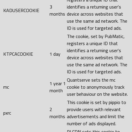
3
identifies a returning user's
KADUSERCOOKIE
months
device across websites that
use the same ad network. The
ID is used for targeted ads.
The cookie, set by PubMatic,
registers a unique ID that
identifies a returning user's
KTPCACOOKIE
1 day
device across websites that
use the same ad network. The
ID is used for targeted ads.
Quantserve sets the mc
1 year 1
mc
cookie to anonymously track
month
user behaviour on the website.
This cookie is set by pippio to
2
provide users with relevant
pxrc
months
advertisements and limit the
number of ads displayed.
RLCDN sets this cookie to