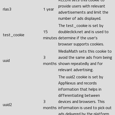
provide users with relevant
rlas3
1 year
advertisements and limit the
number of ads displayed.
The test_cookie is set by
15
doubleclick.net and is used to
test_cookie
minutes
determine if the user's
browser supports cookies.
MediaMath sets this cookie to
3
avoid the same ads from being
uuid
months
shown repeatedly and for
relevant advertising.
The uuid2 cookie is set by
AppNexus and records
information that helps in
differentiating between
3
devices and browsers. This
uuid2
months
information is used to pick out
ads delivered by the platform