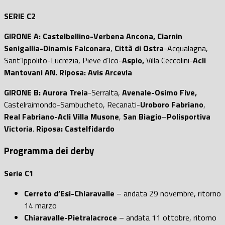
SERIE C2
GIRONE A: Castelbellino-Verbena Ancona, Ciarnin
Senigallia-Dinamis Falconara
,
Città di Ostra
-Acqualagna,
Sant’Ippolito-Lucrezia, Pieve d’Ico-
Aspio,
Villa Ceccolini-
Acli
Mantovani AN. Riposa: Avis Arcevia
GIRONE B: Aurora Treia
-Serralta,
Avenale-Osimo Five,
Castelraimondo-Sambucheto, Recanati-
Uroboro Fabriano
,
Real Fabriano-Acli Villa Musone
,
San Biagio
–
Polisportiva
Victoria
.
Riposa: Castelfidardo
Programma dei derby
Serie C1
Cerreto d’Esi-Chiaravalle
– andata 29 novembre, ritorno
14 marzo
Chiaravalle-Pietralacroce
– andata 11 ottobre, ritorno