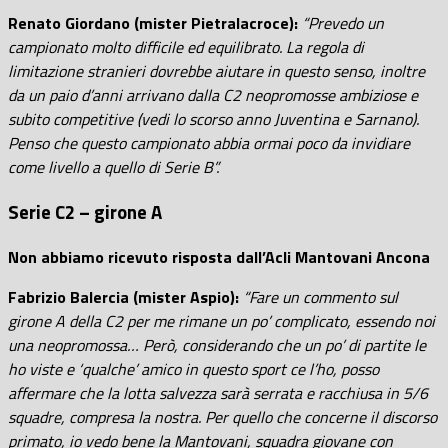
Renato Giordano (mister Pietralacroce):
“Prevedo un
campionato molto difficile ed equilibrato.
La regola di
limitazione stranieri dovrebbe aiutare in questo senso, inoltre
da un paio d’anni arrivano dalla C2 neopromosse ambiziose e
subito competitive (vedi lo scorso anno Juventina e Sarnano).
Penso che questo campionato abbia ormai poco da invidiare
come livello a quello di Serie B”.
Serie C2 – girone A
Non abbiamo ricevuto risposta dall’Acli Mantovani Ancona
Fabrizio Balercia (mister Aspio):
“Fare un commento sul
girone A della C2 per me rimane un po’ complicato, essendo noi
una neopromossa… Però, considerando che un po’ di partite le
ho viste e ‘qualche’ amico in questo sport ce l’ho, posso
affermare che la lotta salvezza sarà serrata e racchiusa in 5/6
squadre, compresa la nostra. Per quello che concerne il discorso
primato, io vedo bene la Mantovani, squadra giovane con