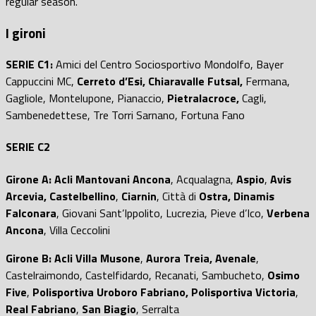
regular season.
I gironi
SERIE C1:
Amici del Centro Sociosportivo Mondolfo, Bayer
Cappuccini MC,
Cerreto d’Esi, Chiaravalle Futsal,
Fermana,
Gagliole, Montelupone, Pianaccio,
Pietralacroce,
Cagli,
Sambenedettese, Tre Torri Sarnano, Fortuna Fano
SERIE C2
Girone A: Acli Mantovani Ancona
, Acqualagna,
Aspio
,
Avis
Arcevia, Castelbellino
,
Ciarnin
, Città di
Ostra, Dinamis
Falconara
, Giovani Sant’Ippolito, Lucrezia, Pieve d’Ico,
Verbena
Ancona
, Villa Ceccolini
Girone B: Acli Villa Musone
,
Aurora Treia,
Avenale
,
Castelraimondo, Castelfidardo, Recanati, Sambucheto,
Osimo
Five
,
Polisportiva Uroboro Fabriano, Polisportiva Victoria
,
Real Fabriano
,
San Biagio
, Serralta