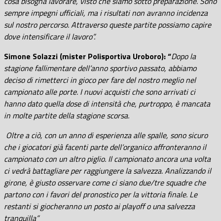
cosa bisogna lavorare, visto che siamo sotto preparazione. Sono
sempre impegni ufficiali, ma i risultati non avranno incidenza
sul nostro percorso. Attraverso queste partite possiamo capire
dove intensificare il lavoro”.
Simone Solazzi (mister Polisportiva Uroboro): “
Dopo la
stagione fallimentare dell’anno sportivo passato, abbiamo
deciso di rimetterci in gioco per fare del nostro meglio nel
campionato alle porte. I nuovi acquisti che sono arrivati ci
hanno dato quella dose di intensità che, purtroppo, è mancata
in molte partite della stagione scorsa.
Oltre a ciò, con un anno di esperienza alle spalle, sono sicuro
che i giocatori già facenti parte dell’organico affronteranno il
campionato con un altro piglio. Il campionato ancora una volta
ci vedrà battagliare per raggiungere la salvezza. Analizzando il
girone, è giusto osservare come ci siano due/tre squadre che
partono con i favori del pronostico per la vittoria finale. Le
restanti si giocheranno un posto ai playoff o una salvezza
tranquilla”