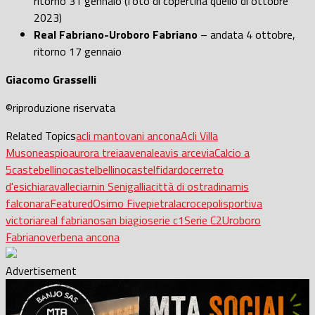
ritorno 31 gennaio (foto di copertina quello di ottobre
2023)
Real Fabriano-Uroboro Fabriano
– andata 4 ottobre,
ritorno 17 gennaio
Giacomo Grasselli
©riproduzione riservata
Related Topics
acli mantovani ancona
Acli Villa
Musone
aspio
aurora treia
avenale
avis arcevia
Calcio a
5
castebellino
castelbellino
castelfidardo
cerreto
d'esi
chiaravalle
ciarnin Senigallia
città di ostra
dinamis
falconara
Featured
Osimo Five
pietralacroce
polisportiva
victoria
real fabriano
san biagio
serie c1
Serie C2
Uroboro
Fabriano
verbena ancona
Advertisement