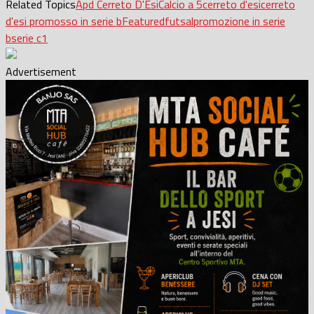
Related Topics
Apd Cerreto D'Esi
Calcio a 5
cerreto d'esi
cerreto
d'esi promosso in serie b
Featured
futsal
promozione in serie
b
serie c1
Advertisement