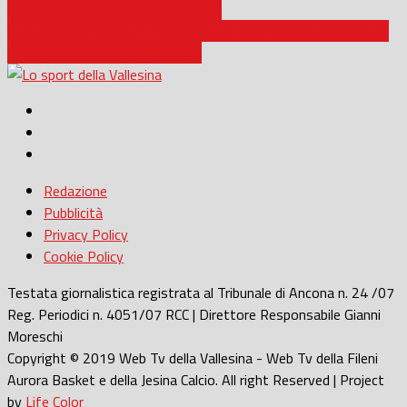
Cerreto d’Esi: 8-2 alla Due G Parma
Calcio a 5 / Inizia stasera il 42° Torneo di Villa Strada di Cingoli:
parte la caccia alla BF Montaggi
Redazione
Pubblicità
Privacy Policy
Cookie Policy
Testata giornalistica registrata al Tribunale di Ancona n. 24 /07
Reg. Periodici n. 4051/07 RCC | Direttore Responsabile Gianni
Moreschi
Copyright © 2019 Web Tv della Vallesina - Web Tv della Fileni
Aurora Basket e della Jesina Calcio. All right Reserved | Project
by
Life Color