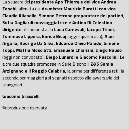
La squadra del
presidente Apo Thierry e del vice Andrea
Zenobi
, allenata dal
ds-mister Maurizio Buratti con vice
Claudio Alianello
,
Simone Petrone preparatore dei portieri,
Sofia Gagliardi massaggiatrice e Antino Di Celestino
dirigente
, è composta da
Luca Carnevali, Jacopo Trinei,
Tommaso Lippera, Enrico Bicaj
(oggi squalificato),
Alan
Argalia, Rodrigo Da Silva, Eduardo Olivio Paludo, Simone
Toppi, Mattia Mosciatti, Emanuele Chiarizia, Diego Rauso
(oggi non convocato)
, Diego Lunardi e Giacomo Pascolini.
Le
altre due squadre promosse in Serie B sono il
Z&S Samia
Arzignano e il Reggio Calabria
, la prima per differenza reti, la
seconda per maggiori gol segnati rispetto alle avversarie dei
triangolari.
Giacomo Grasselli
©️
riproduzione riservata