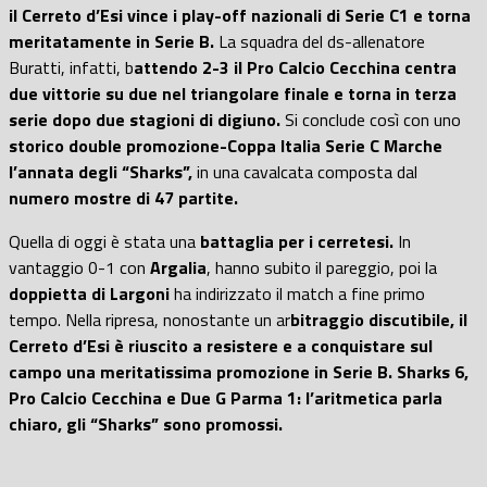
il Cerreto d’Esi vince i play-off nazionali di Serie C1 e torna
meritatamente in Serie B.
La squadra del ds-allenatore
Buratti, infatti, b
attendo 2-3 il Pro Calcio Cecchina centra
due vittorie su due nel triangolare finale e torna in terza
serie dopo due stagioni di digiuno.
Si conclude così con uno
storico double promozione-Coppa Italia Serie C Marche
l’annata degli “Sharks”,
in una cavalcata composta dal
numero mostre di 47 partite.
Quella di oggi è stata una
battaglia per i cerretesi.
In
vantaggio 0-1 con
Argalia
, hanno subito il pareggio, poi la
doppietta di Largoni
ha indirizzato il match a fine primo
tempo. Nella ripresa, nonostante un ar
bitraggio discutibile, il
Cerreto d’Esi è riuscito a resistere e a conquistare sul
campo una meritatissima promozione in Serie B. Sharks 6,
Pro Calcio Cecchina e Due G Parma 1: l’aritmetica parla
chiaro, gli “Sharks” sono promossi.