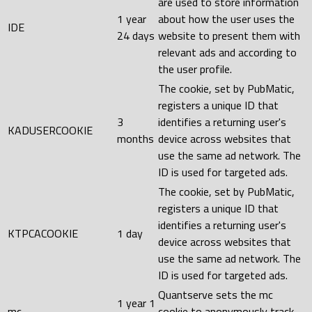
are used to store information
1 year
about how the user uses the
IDE
24 days
website to present them with
relevant ads and according to
the user profile.
The cookie, set by PubMatic,
registers a unique ID that
3
identifies a returning user's
KADUSERCOOKIE
months
device across websites that
use the same ad network. The
ID is used for targeted ads.
The cookie, set by PubMatic,
registers a unique ID that
identifies a returning user's
KTPCACOOKIE
1 day
device across websites that
use the same ad network. The
ID is used for targeted ads.
Quantserve sets the mc
1 year 1
mc
cookie to anonymously track