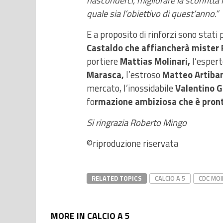
nasconderci, migliorare la sconfitta 
quale sia l’obiettivo di quest’anno.”
E a proposito di rinforzi sono stati 
Castaldo che affiancherà mister P
portiere
Mattias Molinari,
l’esper
Marasca,
l’estroso
Matteo Artiba
mercato, l’inossidabile
Valentino 
fo
rmazione ambiziosa che è pront
Si ringrazia Roberto Mingo
©riproduzione riservata
RELATED TOPICS
CALCIO A 5
CDC MOI
MORE IN CALCIO A 5