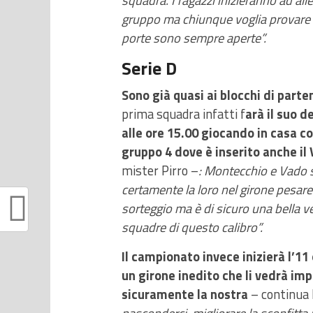
squadra. I ragazzi inizieranno ad al
gruppo ma chiunque voglia provare 
porte sono sempre aperte”.
Serie D
Sono già quasi ai blocchi di parte
prima squadra infatti f
arà il suo 
alle ore 15.00 giocando in casa c
gruppo 4 dove è inserito anche il
mister Pirro –
: Montecchio e Vado s
certamente la loro nel girone pesare
sorteggio ma è di sicuro una bella v
squadre di questo calibro”.
Il campionato invece inizierà l’11 
un girone inedito che li vedrà im
sicuramente la nostra
– continua P