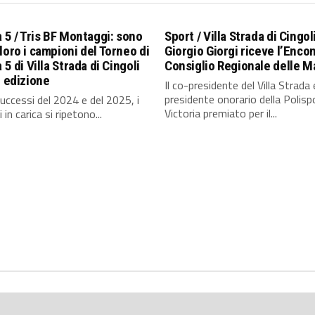
a 5 / Tris BF Montaggi: sono
Sport / Villa Strada di Cingoli
loro i campioni del Torneo di
Giorgio Giorgi riceve l’Enco
 5 di Villa Strada di Cingoli
Consiglio Regionale delle 
^ edizione
Il co-presidente del Villa Strada 
presidente onorario della Polisp
uccessi del 2024 e del 2025, i
Victoria premiato per il...
in carica si ripetono...