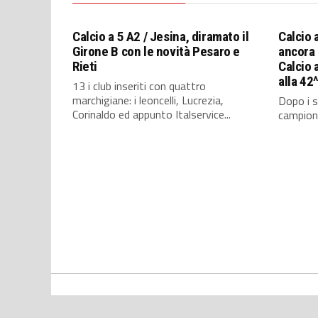
Calcio a 5 A2 / Jesina, diramato il
Calcio 
Girone B con le novità Pesaro e
ancora 
Rieti
Calcio a
alla 42
13 i club inseriti con quattro
marchigiane: i leoncelli, Lucrezia,
Dopo i s
Corinaldo ed appunto Italservice...
campioni 