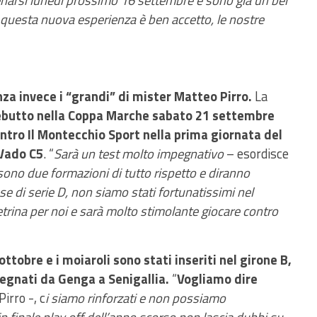
lenarsi lunedì prossimo 16 settembre e sono già un bel
questa nuova esperienza è ben accetto, le nostre
nza invece i “grandi” di mister Matteo Pirro.
La
debutto nella Coppa Marche sabato 21 settembre
ontro Il Montecchio Sport nella prima giornata del
 Vado C5
. “
Sarà un test molto impegnativo
– esordisce
ono due formazioni di tutto rispetto e diranno
se di serie D, non siamo stati fortunatissimi nel
etrina per noi e sarà molto stimolante giocare contro
ottobre e i moiaroli sono stati inseriti nel girone B,
pegnati da Genga a Senigallia.
“
Vogliamo dire
irro -, c
i siamo rinforzati e non possiamo