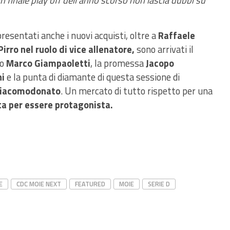
in finale play off dell’anno scorso non lascia dubbi su
presentati anche i nuovi acquisti, oltre a
Raffaele
irro nel ruolo di vice allenatore,
sono arrivati il
to
Marco Giampaoletti
, la promessa
Jacopo
ni
e la punta di diamante di questa sessione di
Giacomodonato
. Un mercato di tutto rispetto per una
a per essere protagonista.
E
CDC MOIE NEXT
FEATURED
MOIE
SERIE D