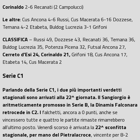
Corinaldo
2-6 Recanati (2 Campolucci)
Le altre
: Cus Ancona 4-6 Russi, Cus Macerata 6-16 Dozzese,
Ternana 4-2 Etabeta, Buldog Lucrezia 3-1 Grifoni
CLASSIFICA
– Russi 49, Dozzese 43, Recanati 36, Ternana 36,
Buldog Lucrezia 35, Potenza Picena 32, Futsal Ancona 27,
Cerreto d’Esi 24, Corinaldo 21,
Grifoni 18, Cus Ancona 17,
Etabeta 14, Cus Macerata 2
Serie C1
Parlando della Serie C1, i due più importanti verdetti
stagionali sono arrivati alla 22^ giornata. Il Sangiorgio è
aritmeticamente promosso in Serie B, la Dinamis Falconara
retrocede in C2. I
falchetti, ancora a 0 punti, anche se
vincessero tutte e quattro le partite rimaste rimarrebbero
all’ultimo posto. Venerdì scorso è arrivata la
22^ sconfitta
stagionale, per mano del Pietralacroce
, vincente per 8-2