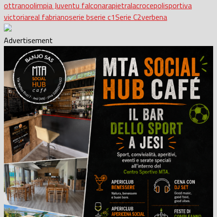
ottrano
olimpia Juventu falconara
pietralacroce
polisportiva
victoria
real fabriano
serie b
serie c1
Serie C2
verbena
Advertisement