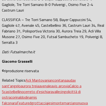
Gagliole, Tre Torri Sarnano 8-0 Polverigi , Osimo Five 2-4
Castrum Lauri
CLASSIFICA
– Tre Torri Sarnano 58, Bayer Cappuccini 54,
Gagliole 47,
Avenale 45, Castelbellino 36,
Castrum Lauri 34,
Real
Fabriano 31,
Polisportiva Victoria 30, Aurora Treia 29
, Acli Villa
Musone 27, Osimo Five 20, Futsal Sambucheto 19, Polverigi 8,
Serralta 3
Dati: Futsalmarche.it
Giacomo Grasselli
©riproduzione riservata
Related Topics
Acli Mantovani
anconitana
audax
sant'angelo
aurora treia
avenale
avis arcevia
Calcio a
5
castelbellino
cerreto d'esi
chiaravalle
cingoli
città di
ostra
corinaldo
dinamis
falconara
Featured
grottaccia
jesi
montemarciano
nuova