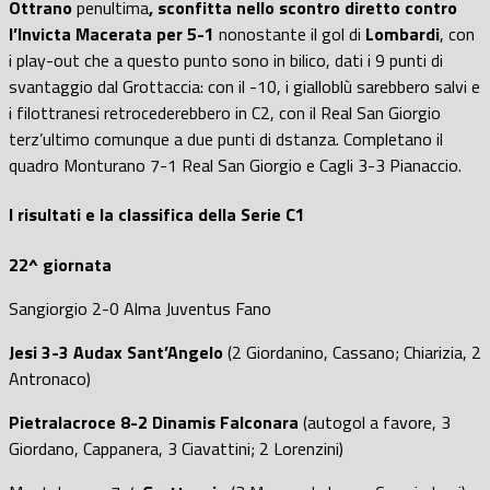
Ottrano
penultima
, sconfitta nello scontro diretto contro
l’Invicta Macerata per 5-1
nonostante il gol di
Lombardi
, con
i play-out che a questo punto sono in bilico, dati i 9 punti di
svantaggio dal Grottaccia: con il -10, i gialloblù sarebbero salvi e
i filottranesi retrocederebbero in C2, con il Real San Giorgio
terz’ultimo comunque a due punti di dstanza. Completano il
quadro Monturano 7-1 Real San Giorgio e Cagli 3-3 Pianaccio.
I risultati e la classifica della Serie C1
22^ giornata
Sangiorgio 2-0 Alma Juventus Fano
Jesi 3-3 Audax Sant’Angelo
(2 Giordanino, Cassano; Chiarizia, 2
Antronaco)
Pietralacroce 8-2 Dinamis Falconara
(autogol a favore, 3
Giordano, Cappanera, 3 Ciavattini; 2 Lorenzini)