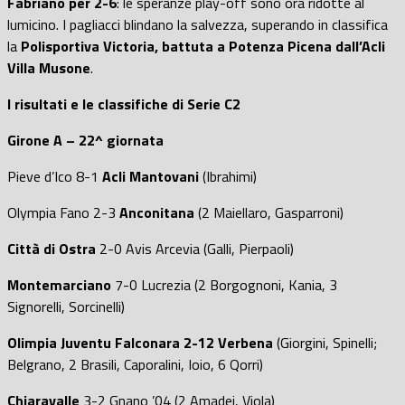
Fabriano per 2-6
: le speranze play-off sono ora ridotte al
lumicino. I pagliacci blindano la salvezza, superando in classifica
la
Polisportiva Victoria, battuta a Potenza Picena dall’Acli
Villa Musone
.
I risultati e le classifiche di Serie C2
Girone A – 22^ giornata
Pieve d’Ico 8-1
Acli Mantovani
(Ibrahimi)
Olympia Fano 2-3
Anconitana
(2 Maiellaro, Gasparroni)
Città di Ostra
2-0 Avis Arcevia (Galli, Pierpaoli)
Montemarciano
7-0 Lucrezia (2 Borgognoni, Kania, 3
Signorelli, Sorcinelli)
Olimpia Juventu Falconara 2-12 Verbena
(Giorgini, Spinelli;
Belgrano, 2 Brasili, Caporalini, Ioio, 6 Qorri)
Chiaravalle
3-2 Gnano ’04 (2 Amadei, Viola)