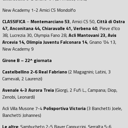
New Academy 1-2 Amici CS Mondolfo
CLASSIFICA
–
Montemarciano 53
, Amici CS 50,
Città di Ostra
47, Anconitana 44, Chiaravalle 41, Verbena 40
, Pieve d’Ico
38, Lucrezia 30, Olympia Fano 28,
Acli Mantovani 23, Avis
Arcevia 14, Olimpia Juventu Falconara 14
, Gnano ’04 13,
New Academy 9
Girone B – 22^ giornata
Castelbellino 2-6 Real Fabriano
(2 Magagnini; Latini, 3
Carnevali, 2 Laurenzi)
Avenale 4-3 Aurora Treia
(Giorgi, 2 Fufi L., Campana; Diop,
Zenobi, Leonardi)
Acli Villa Musone 7-4
Polisportiva Victoria
(3 Banchetti Joele,
Banchetti Johannes)
Le altre
: Sambucheto 2-5 Bayer Cappuccini, Serralta 5-6