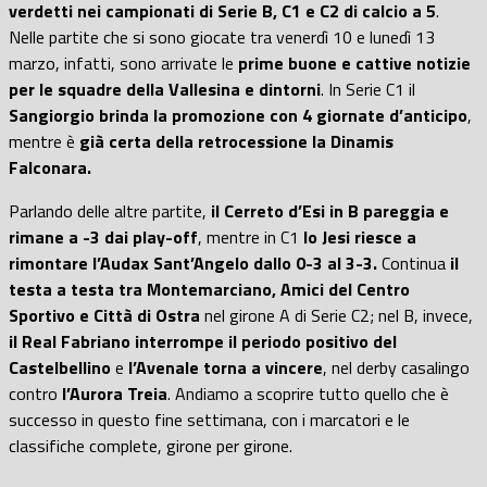
verdetti nei campionati di Serie B, C1 e C2 di calcio a 5
.
Nelle partite che si sono giocate tra venerdì 10 e lunedì 13
marzo, infatti, sono arrivate le
prime buone e cattive notizie
per le squadre della Vallesina e dintorni
. In Serie C1 il
Sangiorgio brinda la promozione con 4 giornate d’anticipo
,
mentre è
già certa della retrocessione la Dinamis
Falconara.
Parlando delle altre partite,
il Cerreto d’Esi in B pareggia e
rimane a -3 dai play-off
, mentre in C1
lo Jesi riesce a
rimontare l’Audax Sant’Angelo dallo 0-3 al 3-3.
Continua
il
testa a testa tra Montemarciano, Amici del Centro
Sportivo e Città di Ostra
nel girone A di Serie C2; nel B, invece,
il Real Fabriano interrompe il periodo positivo del
Castelbellino
e
l’Avenale torna a vincere
, nel derby casalingo
contro
l’Aurora Treia
. Andiamo a scoprire tutto quello che è
successo in questo fine settimana, con i marcatori e le
classifiche complete, girone per girone.