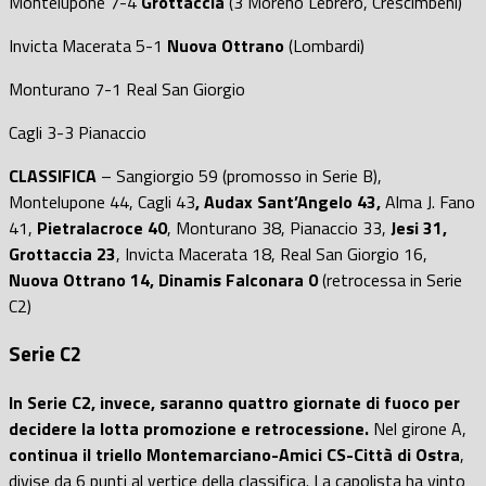
Montelupone 7-4
Grottaccia
(3 Moreno Lebrero, Crescimbeni)
Invicta Macerata 5-1
Nuova Ottrano
(Lombardi)
Monturano 7-1 Real San Giorgio
Cagli 3-3 Pianaccio
CLASSIFICA
– Sangiorgio 59 (promosso in Serie B),
Montelupone 44, Cagli 43
, Audax Sant’Angelo 43,
Alma J. Fano
41,
Pietralacroce 40
, Monturano 38, Pianaccio 33,
Jesi 31,
Grottaccia 23
, Invicta Macerata 18, Real San Giorgio 16,
Nuova Ottrano 14, Dinamis Falconara 0
(retrocessa in Serie
C2)
Serie C2
In Serie C2, invece, saranno quattro giornate di fuoco per
decidere la lotta promozione e retrocessione.
Nel girone A,
continua il triello Montemarciano-Amici CS-Città di Ostra
,
divise da 6 punti al vertice della classifica. La capolista ha vinto