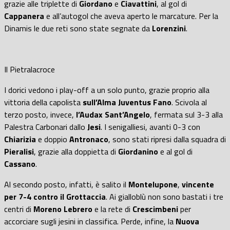
grazie alle triplette di
Giordano
e
Ciavattini
, al gol di
Cappanera
e all’autogol che aveva aperto le marcature. Per la
Dinamis le due reti sono state segnate da
Lorenzini
.
Il Pietralacroce
I dorici vedono i play-off a un solo punto, grazie proprio alla
vittoria della capolista
sull’Alma Juventus Fano
. Scivola al
terzo posto, invece,
l’Audax Sant’Angelo
, fermata sul 3-3 alla
Palestra Carbonari dallo
Jesi
. I senigalliesi, avanti 0-3 con
Chiarizia
e doppio
Antronaco
, sono stati ripresi dalla squadra di
Pieralisi
, grazie alla doppietta di
Giordanino
e al gol di
Cassano
.
Al secondo posto, infatti, è salito il
Montelupone
,
vincente
per 7-4 contro il Grottaccia
. Ai gialloblù non sono bastati i tre
centri di
Moreno Lebrero
e la rete di
Crescimbeni
per
accorciare sugli jesini in classifica. Perde, infine, la
Nuova