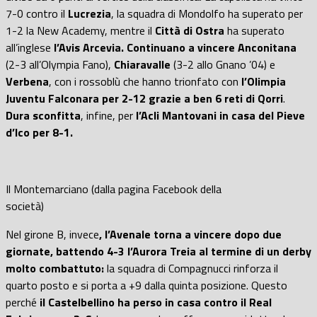
7-0 contro il
Lucrezia
, la squadra di Mondolfo ha superato per
1-2 la New Academy, mentre il
Città di Ostra
ha superato
all’inglese
l’Avis Arcevia. Continuano a vincere Anconitana
(2-3 all’Olympia Fano),
Chiaravalle
(3-2 allo Gnano ’04) e
Verbena
, con i rossoblù che hanno trionfato con
l’Olimpia
Juventu Falconara per 2-12 grazie a ben 6 reti di Qorri
.
Dura sconfitta
, infine, per
l’Acli Mantovani in casa del Pieve
d’Ico per 8-1.
Il Montemarciano (dalla pagina Facebook della
società)
Nel girone B, invece
, l’Avenale torna a vincere dopo due
giornate, battendo 4-3 l’Aurora Treia al termine di un derby
molto combattuto:
la squadra di Compagnucci rinforza il
quarto posto e si porta a +9 dalla quinta posizione. Questo
perché
il Castelbellino ha perso in casa contro il Real