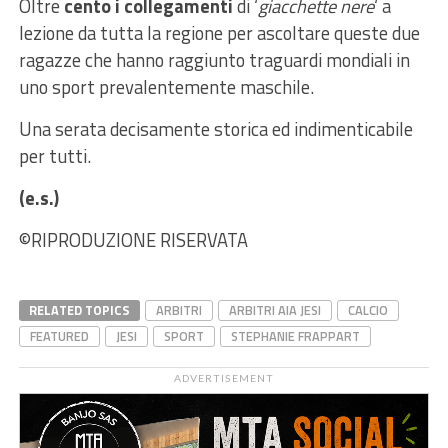
Oltre
cento i collegamenti
di ‘
giacchette nere
‘ a
lezione da tutta la regione per ascoltare queste due
ragazze che hanno raggiunto traguardi mondiali in
uno sport prevalentemente maschile.
Una serata decisamente storica ed indimenticabile
per tutti.
(e.s.)
©RIPRODUZIONE RISERVATA
RELATED TOPICS
ARBITRI
ARBITRI AIA JESI
CALCIO
FEATURED
JESI
SPORT
STEPHANIE FRAPPART
ADVERTISEMENT