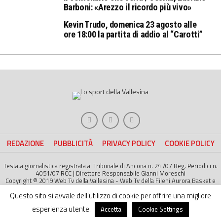
Barboni: «Arezzo il ricordo più vivo»
Kevin Trudo, domenica 23 agosto alle
ore 18:00 la partita di addio al “Carotti”
REDAZIONE
PUBBLICITÀ
PRIVACY POLICY
COOKIE POLICY
Testata giornalistica registrata al Tribunale di Ancona n. 24 /07 Reg. Periodici n.
4051/07 RCC | Direttore Responsabile Gianni Moreschi
Copyright © 2019 Web Tv della Vallesina - Web Tv della Fileni Aurora Basket e
della Jesina Calcio. All right Reserved | Project by
Life Color
Questo sito si avvale dell'utilizzo di cookie per offrire una migliore
esperienza utente.
Accetta
Cookie Settings