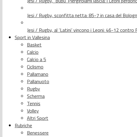
Jesi / Rugby, ‘Bubu’ Piergirolami lascia: i Leoni per
Jesi / Rugby, sconfitta netta: 85-7 in casa del Bolog
Jesi / Rugby, al ‘Latini’ vincono i Leoni: 46-12 contr
Sport in Vallesina
Basket
Calcio
Calcio a 5
Ciclismo
Pallamano
Pallanuoto
Rugby
Scherma
Tennis
Volley
Altri Sport
Rubriche
Benessere