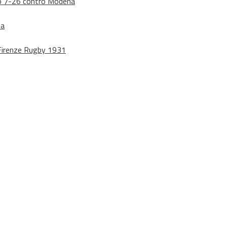
dono 7-26 contro Modena
na
o Firenze Rugby 1931