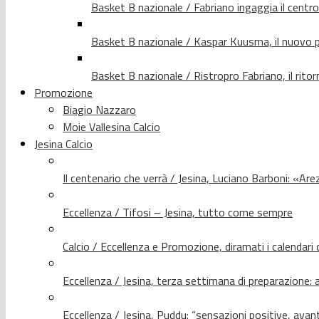
Basket B nazionale / Fabriano ingaggia il centr
Basket B nazionale / Kaspar Kuusma, il nuovo p
Basket B nazionale / Ristropro Fabriano, il rito
Promozione
Biagio Nazzaro
Moie Vallesina Calcio
Jesina Calcio
Il centenario che verrà / Jesina, Luciano Barboni: «Arez
Eccellenza / Tifosi – Jesina, tutto come sempre
Calcio / Eccellenza e Promozione, diramati i calendari d
Eccellenza / Jesina, terza settimana di preparazione: 
Eccellenza / Jesina, Puddu: “sensazioni positive, avant