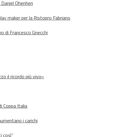
o Daniel Ohenhen
lay maker per la Ristopro Fabriano
rno di Francesco Gnecchi
zo il ricordo più vivo»
i Coppa Italia
aumentano i carichi
i così”