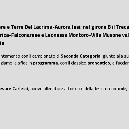
 e Terre Del Lacrima-Aurora Jesi; nel girone B il Trecast
rica-Falconarese e Leonessa Montoro-Villa Musone vale 
ia
untamento con il campionato di
Seconda Categoria
, giunto alla s
zziamo le sfide in
programma
, con il classico
pronostico
, e faccia
esare Carletti
, nuovo allenatore ad interim della Jesina femminile, c