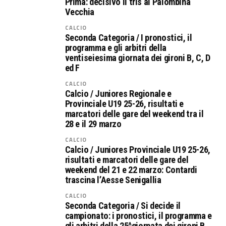
Prima: decisivo il tris al Palombina
Vecchia
CALCIO
Seconda Categoria / I pronostici, il
programma e gli arbitri della
ventiseiesima giornata dei gironi B, C, D
ed F
CALCIO
Calcio / Juniores Regionale e
Provinciale U19 25-26, risultati e
marcatori delle gare del weekend tra il
28 e il 29 marzo
CALCIO
Calcio / Juniores Provinciale U19 25-26,
risultati e marcatori delle gare del
weekend del 21 e 22 marzo: Contardi
trascina l’Aesse Senigallia
CALCIO
Seconda Categoria / Si decide il
campionato: i pronostici, il programma e
gli arbitri della 25^giornata dei gironi B,