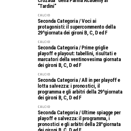
Crozada” della Parma Academy al
“Tardini”
CALCIO
Seconda Categoria / Voci ai
protagonisti: il supercommento della
29^giornata dei gironi B, C, D ed F
CALCIO
Seconda Categoria / Prime griglie
playoff e playout: tabellini, risultati e
marcatori della ventinovesima giornata
dei gironi B, C, D ed F
CALCIO
Seconda Categoria / All in per playoff e
lotta salvezza: i pronostici, il
programma e gli arbitri della 29^giornata
dei gironi B, C, D ed F
CALCIO
Seconda Categoria / Ultime spiagge per
playoff e salvezza: il programma, i
pronostici e gli arbitri della 28^giornata
dei gironi B, C, D ed F