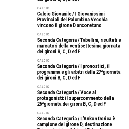
CALCIO
Calcio Giovanile / I Giovanissimi
Provinciali del Palombina Vecchia
vincono il girone D anconetano
CALCIO
Seconda Categoria / Tabellini, risultati e
marcatori della ventisettesima giornata
dei gironi B, C, D ed F
CALCIO
Seconda Categoria / I pronostici, il
programma e gli arbitri della 27^giornata
dei gironi B, C, D ed F
CALCIO
Seconda Categoria / Voce ai
protagonisti: il supercommento della
26^giornata dei gironi B, C, D ed F
CALCIO
Seconda Categoria / L’Ankon Dorica è
campione del girone D, destinazione