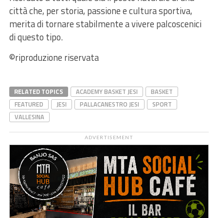
città che, per storia, passione e cultura sportiva,
merita di tornare stabilmente a vivere palcoscenici
di questo tipo.
©riproduzione riservata
RELATED TOPICS
ACADEMY BASKET JESI
BASKET
FEATURED
JESI
PALLACANESTRO JESI
SPORT
VALLESINA
ADVERTISEMENT