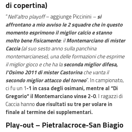
di copertina)
“
Nell’altro playoff
– aggiunge Piccinini
–
si
affrontano a mio avviso le 2 squadre che in questo
momento esprimono il miglior calcio e stanno
molto bene fisicamente
: il
Montemarciano di mister
Caccia
(al suo sesto anno sulla panchina
montemarcianese), una delle formazioni che esprime
il miglior gioco e che ha la
seconda miglior difesa,
l’Osimo 2011 di mister Castorina
che vanta il
secondo miglior attacco del torneo
”. In campionato,
ci fu un 1
-1 in casa degli osimani, mentre al “Di
Gregorio” il Montemarciano vinse 2-0
. I ragazzi di
Caccia hanno
due risultati su tre per volare in
finale al termine dei supplementari.
Play-out – Pietralacroce-San Biagio