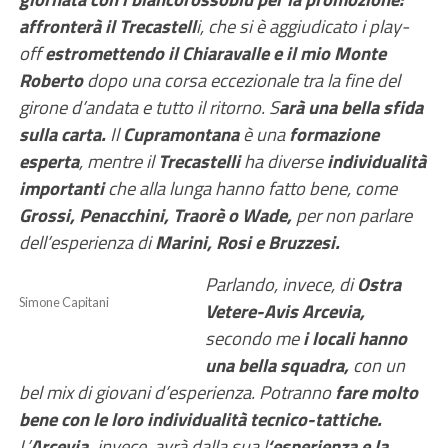
affronterà il Trecastell
i, che si è aggiudicato i play-
off
estromettendo il Chiaravalle e il mio Monte
Roberto
dopo una corsa eccezionale tra la fine del
girone d’andata e tutto il ritorno. S
arà una bella sfida
sulla carta.
Il
Cupramontana
è una
formazione
esperta
, mentre il
Trecastelli
ha diverse
individualità
importanti
che alla lunga hanno fatto bene, come
Grossi, Penacchini, Traorè o Wade,
per non parlare
dell’esperienza di
Marini, Rosi e Bruzzesi.
Parlando, invece, di
Ostra
Simone Capitani
Vetere-Avis Arcevia,
secondo me
i locali hanno
una bella squadra,
con un
bel mix di giovani d’esperienza. Potranno
fare molto
bene con le loro individualità tecnico-tattiche.
L’
Arcevia,
invece, avrà dalla sua l
‘esperienza e la