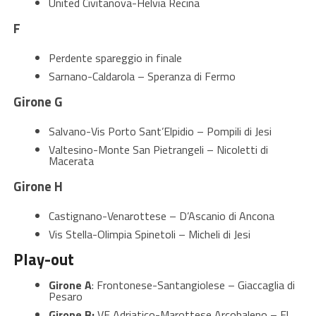
United Civitanova-Helvia Recina
F
Perdente spareggio in finale
Sarnano-Caldarola – Speranza di Fermo
Girone G
Salvano-Vis Porto Sant’Elpidio – Pompili di Jesi
Valtesino-Monte San Pietrangeli – Nicoletti di
Macerata
Girone H
Castignano-Venarottese – D’Ascanio di Ancona
Vis Stella-Olimpia Spinetoli – Micheli di Jesi
Play-out
Girone A
: Frontonese-Santangiolese – Giaccaglia di
Pesaro
Girone B:
VF Adriatico-Marottese Arcobaleno – El