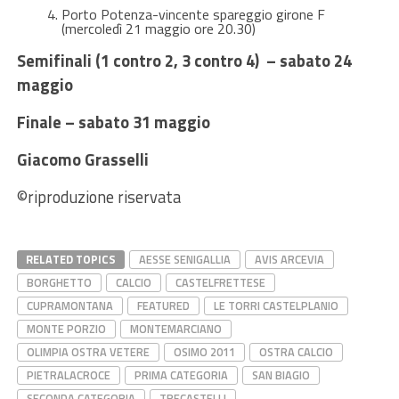
Porto Potenza-vincente spareggio girone F
(mercoledì 21 maggio ore 20.30)
Semifinali (1 contro 2, 3 contro 4) – sabato 24
maggio
Finale – sabato 31 maggio
Giacomo Grasselli
©riproduzione riservata
RELATED TOPICS
AESSE SENIGALLIA
AVIS ARCEVIA
BORGHETTO
CALCIO
CASTELFRETTESE
CUPRAMONTANA
FEATURED
LE TORRI CASTELPLANIO
MONTE PORZIO
MONTEMARCIANO
OLIMPIA OSTRA VETERE
OSIMO 2011
OSTRA CALCIO
PIETRALACROCE
PRIMA CATEGORIA
SAN BIAGIO
SECONDA CATEGORIA
TRECASTELLI