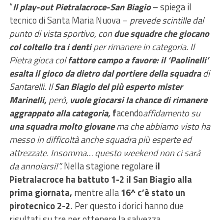
“
Il play-out Pietralacroce-San Biagio
– spiega il
tecnico di Santa Maria Nuova –
prevede scintille dal
punto di vista sportivo, con
due squadre che giocano
col coltello tra i denti
per rimanere in categoria. Il
Pietra gioca col
fattore campo a favore: il ‘Paolinelli’
esalta il gioco da dietro dal portiere della squadra
di
Santarelli. Il
San Biagio del più esperto mister
Marinelli,
però,
vuole giocarsi la chance di rimanere
aggrappato alla categoria,
f
acendo
affidamento su
una squadra molto giovane
ma che abbiamo visto ha
messo in difficoltà anche squadra più esperte ed
attrezzate. Insomma… questo weekend non ci sarà
da annoiarsi!”.
Nella stagione regolare
il
Pietralacroce ha battuto 1-2 il San Biagio alla
prima giornata,
mentre alla
16^ c’è stato un
pirotecnico 2-2.
Per questo i dorici hanno due
risultati su tre per ottenere la salvezza.