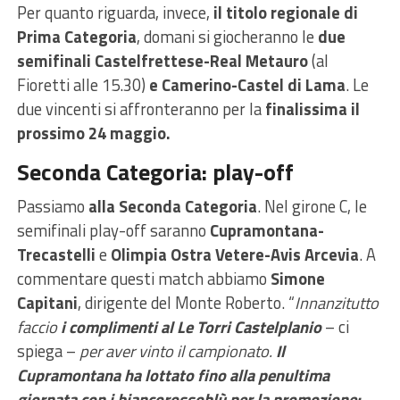
Per quanto riguarda, invece,
il titolo regionale di
Prima Categoria
, domani si giocheranno le
due
semifinali Castelfrettese-Real Metauro
(al
Fioretti alle 15.30)
e Camerino-Castel di Lama
. Le
due vincenti si affronteranno per la
finalissima il
prossimo 24 maggio.
Seconda Categoria: play-off
Passiamo
alla Seconda Categoria
. Nel girone C, le
semifinali play-off saranno
Cupramontana-
Trecastelli
e
Olimpia Ostra Vetere-Avis Arcevia
. A
commentare questi match abbiamo
Simone
Capitani
, dirigente del Monte Roberto. “
Innanzitutto
faccio
i complimenti al Le Torri Castelplanio
– ci
spiega –
per aver vinto il campionato.
Il
Cupramontana ha lottato fino alla penultima
giornata con i biancorossoblù per la promozione: