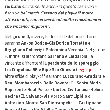
furbizia:
sicuramente anche in questo caso verrà
fuori un bel match. S
aranno dei play-off molto
affascinanti, con un weekend molto emozionante:
che vincano i migliori!”
.
Nel
girone D,
invece, le due sfide del primo turno
saranno
Ankon Dorica-Gls Dorica Torrette e
Agugliano Polverigi-Palombina Vecchia
. Nel girone
F, infine, si affrontano
Sarnano
e
Caldarola
: la
vincente affronterà la
perdente dello spareggio
tra Cingolana SF e Ripe San Ginesio
(
leggi qui
). Le
altre sfide di play-off saranno
Cuccurano-Gradara
e
Real Mombaroccio-Della Rovere
(B),
Santa Maria
Apparente-Real Porto
e
United Civitanova-Helvia
Recina
(E),
Salvano-Vis Porto Sant’Elpidio
e
Valtesino-Monte San Pietrangeli
(G),
Castignano-
Venarottese
e
Vis Stella-Olimpia Spinetoli
(H).