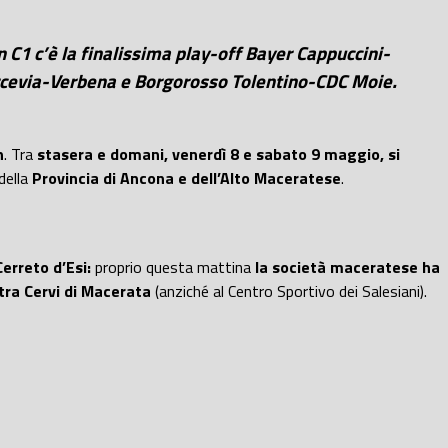
n C1 c’è la finalissima play-off Bayer Cappuccini-
s Arcevia-Verbena e Borgorosso Tolentino-CDC Moie.
n
. Tra
stasera e domani, venerdì 8 e sabato 9 maggio, si
della
Provincia di Ancona e dell’Alto Maceratese
.
Cerreto d’Esi:
proprio questa mattina
la società maceratese ha
stra Cervi di Macerata
(anziché al Centro Sportivo dei Salesiani).