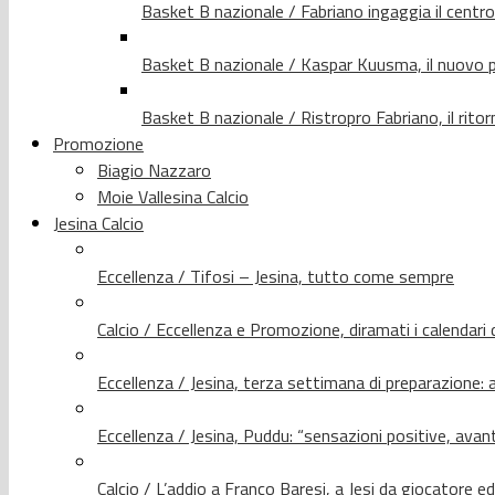
Basket B nazionale / Fabriano ingaggia il centr
Basket B nazionale / Kaspar Kuusma, il nuovo p
Basket B nazionale / Ristropro Fabriano, il rito
Promozione
Biagio Nazzaro
Moie Vallesina Calcio
Jesina Calcio
Eccellenza / Tifosi – Jesina, tutto come sempre
Calcio / Eccellenza e Promozione, diramati i calendari d
Eccellenza / Jesina, terza settimana di preparazione: 
Eccellenza / Jesina, Puddu: “sensazioni positive, avant
Calcio / L’addio a Franco Baresi, a Jesi da giocatore e