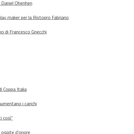
o Daniel Ohenhen
lay maker per la Ristopro Fabriano
rno di Francesco Gnecchi
i Coppa Italia
aumentano i carichi
i così”
d ospite d’onore