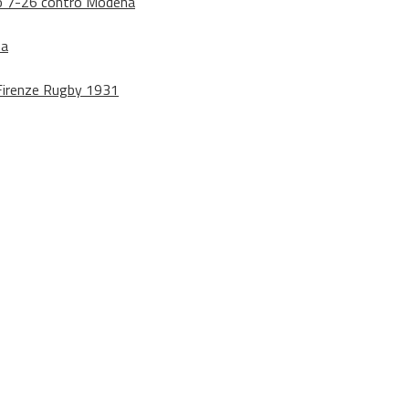
dono 7-26 contro Modena
na
o Firenze Rugby 1931