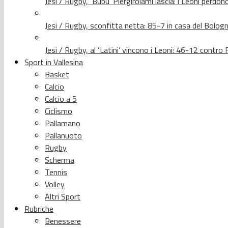
Jesi / Rugby, ‘Bubu’ Piergirolami lascia: i Leoni per
Jesi / Rugby, sconfitta netta: 85-7 in casa del Bolog
Jesi / Rugby, al ‘Latini’ vincono i Leoni: 46-12 contr
Sport in Vallesina
Basket
Calcio
Calcio a 5
Ciclismo
Pallamano
Pallanuoto
Rugby
Scherma
Tennis
Volley
Altri Sport
Rubriche
Benessere