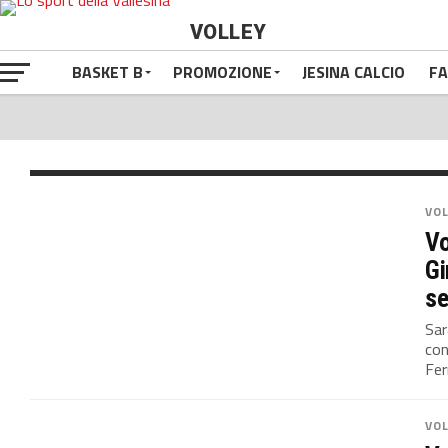
Volley B1 femminile / 
VOLLEY
debutto al Palatriccol
BASKET B
PROMOZIONE
JESINA CALCIO
FA
La prima ‘battuta’ il 17 ottobre davanti al pubbl
Confermata anche Laura Canuti, centrale Jes
VO
Vo
Gi
se
Sar
con
Ferr
VO