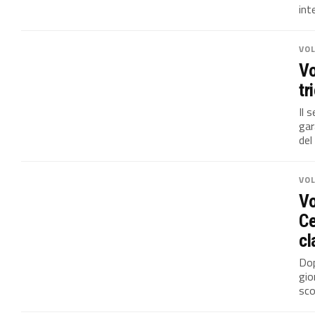
inte
VO
Vo
tr
Il 
gar
del
VO
Vo
Ce
cl
Dop
gio
sco