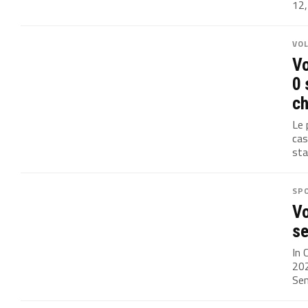
12,
VO
Vo
0 
ch
Le 
cas
sta
SP
Vo
se
In 
202
Sen