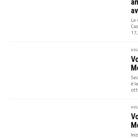
ar
av
Le 
Cas
17,
VO
Vo
Mo
Sec
è l
ott
VO
Vo
Mo
Ini