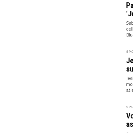
Pa
‘J
Sab
del
Blu
SP
Je
su
Jes
mon
atle
SP
Vo
as