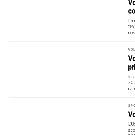
Vo
co
La 
“Po
cos
VO
Vo
pr
Ini
202
cap
SP
Vo
L’U
sco