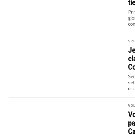
ti
Pri
gio
con
SP
Je
cl
C
Ser
set
di 
VO
Vo
pa
Ca