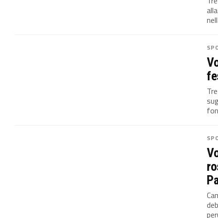
Tre
all
nell
SP
Vo
fe
Tre
sug
fon
SP
Vo
ro
Pa
Cam
deb
per