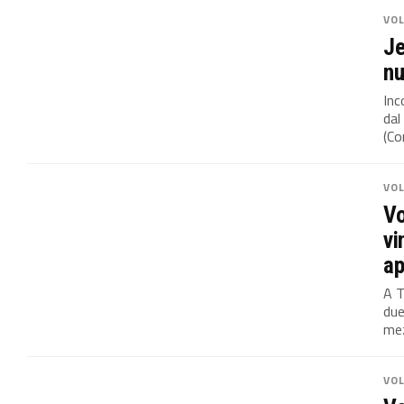
VO
Je
nu
Inc
dal
(Co
VO
Vo
vi
ap
A T
due
mez
VO