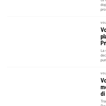
dop
pro
VO
Vo
pl
Pr
La 
dec
pun
VO
Vo
mo
di
Tra
Pau