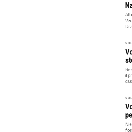
Na
Alt
Vec
Div
VO
Vo
st
Res
il 
cas
VO
Vo
pe
Nie
for