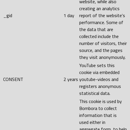
website, while also
creating an analytics
_gid
1 day
report of the website's
performance. Some of
the data that are
collected include the
number of visitors, their
source, and the pages
they visit anonymously.
YouTube sets this
cookie via embedded
CONSENT
2 years
youtube-videos and
registers anonymous
statistical data.
This cookie is used by
Bombora to collect
information that is
used either in
aggregate form, to help