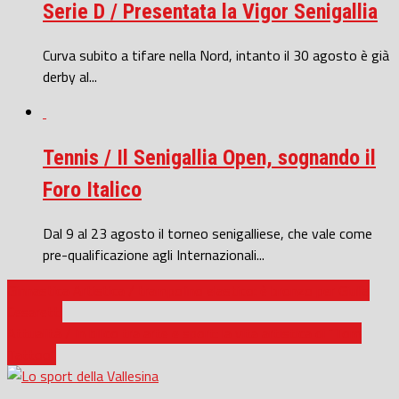
Serie D / Presentata la Vigor Senigallia
Curva subito a tifare nella Nord, intanto il 30 agosto è già
derby al...
Tennis / Il Senigallia Open, sognando il
Foro Italico
Dal 9 al 23 agosto il torneo senigalliese, che vale come
pre-qualificazione agli Internazionali...
Ginnastica Artistica / trampolino elastico: è bronzo per Giulia
Cesaretti
Attualità / In bilico tra arte e sport: la vita artistica di “Tom
Tattoo”