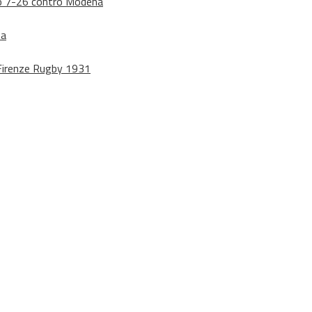
dono 7-26 contro Modena
na
o Firenze Rugby 1931