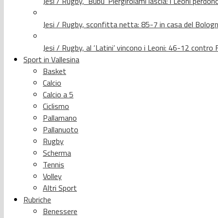
Jesi / Rugby, ‘Bubu’ Piergirolami lascia: i Leoni per
Jesi / Rugby, sconfitta netta: 85-7 in casa del Bolog
Jesi / Rugby, al ‘Latini’ vincono i Leoni: 46-12 contr
Sport in Vallesina
Basket
Calcio
Calcio a 5
Ciclismo
Pallamano
Pallanuoto
Rugby
Scherma
Tennis
Volley
Altri Sport
Rubriche
Benessere