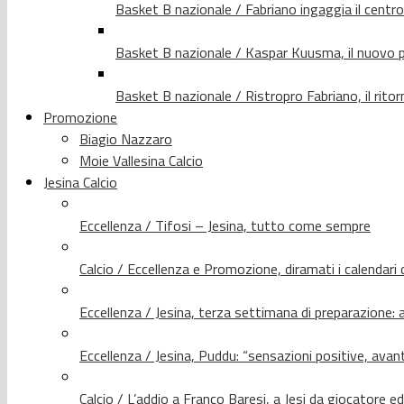
Basket B nazionale / Fabriano ingaggia il centr
Basket B nazionale / Kaspar Kuusma, il nuovo p
Basket B nazionale / Ristropro Fabriano, il rito
Promozione
Biagio Nazzaro
Moie Vallesina Calcio
Jesina Calcio
Eccellenza / Tifosi – Jesina, tutto come sempre
Calcio / Eccellenza e Promozione, diramati i calendari d
Eccellenza / Jesina, terza settimana di preparazione: 
Eccellenza / Jesina, Puddu: “sensazioni positive, avant
Calcio / L’addio a Franco Baresi, a Jesi da giocatore e