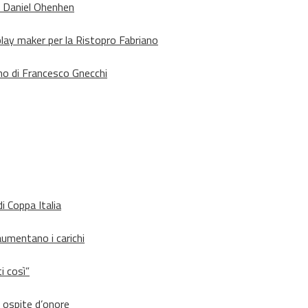
o Daniel Ohenhen
lay maker per la Ristopro Fabriano
rno di Francesco Gnecchi
i Coppa Italia
aumentano i carichi
i così”
d ospite d’onore