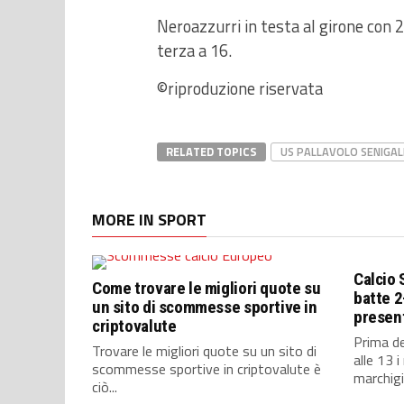
Neroazzurri in testa al girone con 2
terza a 16.
©riproduzione riservata
RELATED TOPICS
US PALLAVOLO SENIGAL
MORE IN SPORT
Calcio 
Come trovare le migliori quote su
batte 2
un sito di scommesse sportive in
presen
criptovalute
Prima de
Trovare le migliori quote su un sito di
alle 13 
scommesse sportive in criptovalute è
marchigi
ciò...