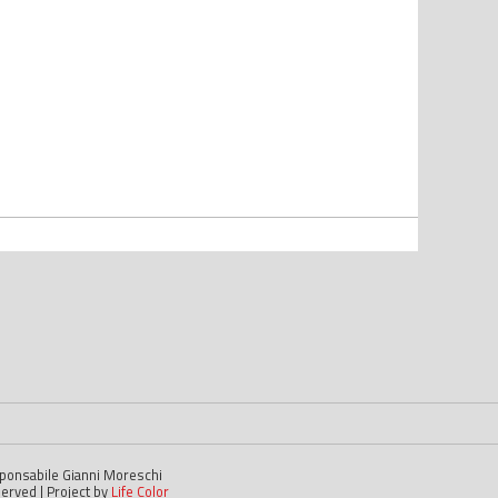
esponsabile Gianni Moreschi
served | Project by
Life Color