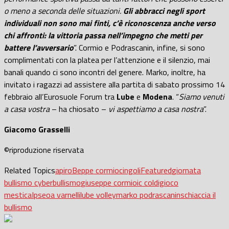
o meno a seconda delle situazioni.
Gli abbracci negli sport
individuali non sono mai finti, c’è riconoscenza anche verso
chi affronti: la vittoria passa nell’impegno che metti per
battere l’avversario
”. Cormio e Podrascanin, infine, si sono
complimentati con la platea per l’attenzione e il silenzio, mai
banali quando ci sono incontri del genere. Marko, inoltre, ha
invitato i ragazzi ad assistere alla partita di sabato prossimo 14
febbraio all’Eurosuole Forum tra
Lube
e
Modena
. “
Siamo venuti
a casa vostra
– ha chiosato –
vi aspettiamo a casa nostra
”.
Giacomo Grasselli
©riproduzione riservata
Related Topics
apiro
Beppe cormio
cingoli
Featured
giornata
bullismo cyberbullismo
giuseppe cormio
ic coldigioco
mestica
Ipseoa varnelli
lube volley
marko podrascanin
schiaccia il
bullismo