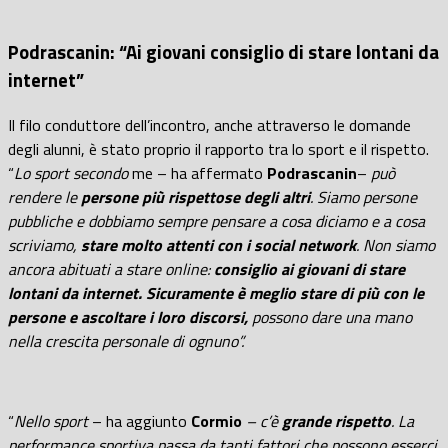
Podrascanin: “Ai giovani consiglio di stare lontani da
internet”
Il filo conduttore dell’incontro, anche attraverso le domande
degli alunni, è stato proprio il rapporto tra lo sport e il rispetto.
“
Lo sport secondo
me – ha affermato
Podrascanin
–
può
rendere le
persone più rispettose degli altri
. Siamo persone
pubbliche e dobbiamo sempre pensare a cosa diciamo e a cosa
scriviamo,
stare molto attenti con i social network
. Non siamo
ancora abituati a stare online:
consiglio ai giovani di stare
lontani da internet. Sicuramente è meglio stare di più con le
persone e ascoltare i loro discorsi,
possono dare una mano
nella crescita personale di ognuno”.
“
Nello sport
– ha aggiunto
Cormio
– c’è
grande rispetto
. La
performance sportiva passa da tanti fattori che possono esserci