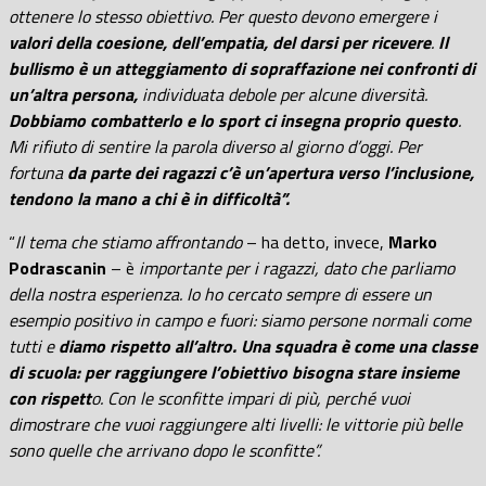
ottenere lo stesso obiettivo. Per questo devono emergere i
valori della coesione, dell’empatia, del darsi per ricevere
.
Il
bullismo è un atteggiamento di sopraffazione nei confronti di
un’altra persona,
individuata debole per alcune diversità.
Dobbiamo combatterlo e lo sport ci insegna proprio questo
.
Mi rifiuto di sentire la parola diverso al giorno d’oggi. Per
fortuna
da parte dei ragazzi c’è un’apertura verso l’inclusione,
tendono la mano a chi è in difficoltà”.
“
Il tema che stiamo affrontando
– ha detto, invece,
Marko
Podrascanin
– è
importante per i ragazzi, dato che parliamo
della nostra esperienza. Io ho cercato sempre di essere un
esempio positivo in campo e fuori: siamo persone normali come
tutti e
diamo rispetto all’altro. Una squadra è come una classe
di scuola: per raggiungere l’obiettivo bisogna stare insieme
con rispett
o. Con le sconfitte impari di più, perché vuoi
dimostrare che vuoi raggiungere alti livelli: le vittorie più belle
sono quelle che arrivano dopo le sconfitte”.