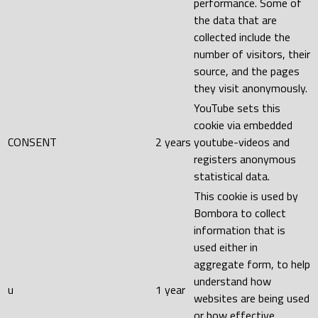
performance. Some of
the data that are
collected include the
number of visitors, their
source, and the pages
they visit anonymously.
YouTube sets this
cookie via embedded
CONSENT
2 years
youtube-videos and
registers anonymous
statistical data.
This cookie is used by
Bombora to collect
information that is
used either in
aggregate form, to help
understand how
u
1 year
websites are being used
or how effective