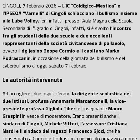
CINGOLI, 7 febbraio 2026
– L’IC “Coldigico-Mestica” e
l’IPSEOA “Varnelli” di Cingoli schiacciano il bullismo insieme
alla Lube Volley.
Ieri, infatti, presso l’Aula Magna della Scuola
Secondaria di I° grado di Cingoli, infatti, si è svolto
l’incontro
tra gli studenti delle due scuole e due eccellenti
rappresentanti della società civitanovese di pallavolo
,
ovvero il
dg jesino Beppe Cormio e il capitano Marko
Podrascanin
, in occasione della giornata del bullismo e del
cyberbullismo di oggi, sabato 7 febbraio.
Le autorità intervenute
Ad accogliere i due ospiti c’erano
la dirigente scolastica dei
due istituti, prof.ssa Annamaria Marcantonelli, la vice-
presidete prof.ssa Gigliola Tiberi
e l’insegnante
Mauro
Grespini
in veste di moderatore. Erano presenti anche il
sindaco di Cingoli, Michele Vittori, l’assessore Cristiana
Nardi e il sindaco dei ragazzi Francesco Gjoc
i, che ha
consegnato a Cormio e Podrascanin un piccolo omaggio a nome