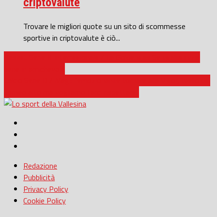
criptovalute
Trovare le migliori quote su un sito di scommesse
sportive in criptovalute è ciò...
Basket Serie B Interregionale / La Goldengas Senigallia inizia
bene in amichevole
Calcio Serie D / Magi: “emozionante tornare alla Vigor, livello del
torneo alto ma vogliamo farci rispettare”
Redazione
Pubblicità
Privacy Policy
Cookie Policy