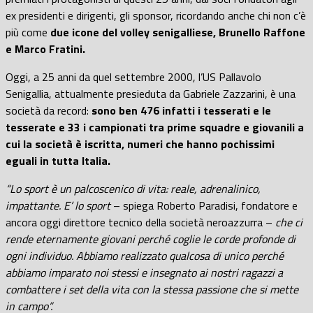
ex presidenti e dirigenti, gli sponsor, ricordando anche chi non c’è
più come
due icone del volley senigalliese, Brunello Raffone
e Marco Fratini.
Oggi, a 25 anni da quel settembre 2000, l’US Pallavolo
Senigallia, attualmente presieduta da Gabriele Zazzarini, è una
società da record:
sono ben 476 infatti i tesserati e le
tesserate e 33 i campionati tra prime squadre e giovanili a
cui la società è iscritta, numeri che hanno pochissimi
eguali in tutta Italia.
“Lo sport è un palcoscenico di vita: reale, adrenalinico,
impattante. E’ lo sport
– spiega Roberto Paradisi, fondatore e
ancora oggi direttore tecnico della società neroazzurra –
che ci
rende eternamente giovani perché coglie le corde profonde di
ogni individuo. Abbiamo realizzato qualcosa di unico perché
abbiamo imparato noi stessi e insegnato ai nostri ragazzi a
combattere i set della vita con la stessa passione che si mette
in campo”.