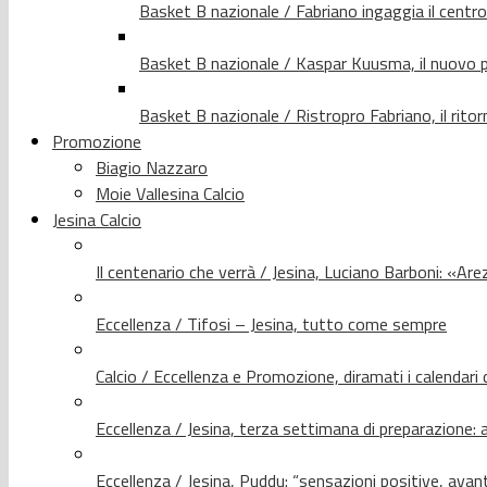
Basket B nazionale / Fabriano ingaggia il centr
Basket B nazionale / Kaspar Kuusma, il nuovo p
Basket B nazionale / Ristropro Fabriano, il rito
Promozione
Biagio Nazzaro
Moie Vallesina Calcio
Jesina Calcio
Il centenario che verrà / Jesina, Luciano Barboni: «Arez
Eccellenza / Tifosi – Jesina, tutto come sempre
Calcio / Eccellenza e Promozione, diramati i calendari d
Eccellenza / Jesina, terza settimana di preparazione: 
Eccellenza / Jesina, Puddu: “sensazioni positive, avant