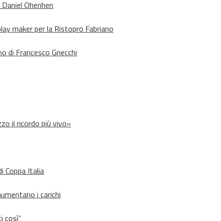
o Daniel Ohenhen
lay maker per la Ristopro Fabriano
rno di Francesco Gnecchi
zo il ricordo più vivo»
i Coppa Italia
aumentano i carichi
i così”