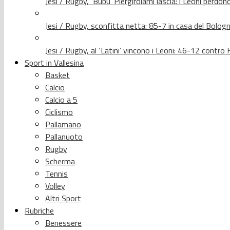
Jesi / Rugby, ‘Bubu’ Piergirolami lascia: i Leoni per
Jesi / Rugby, sconfitta netta: 85-7 in casa del Bolog
Jesi / Rugby, al ‘Latini’ vincono i Leoni: 46-12 contr
Sport in Vallesina
Basket
Calcio
Calcio a 5
Ciclismo
Pallamano
Pallanuoto
Rugby
Scherma
Tennis
Volley
Altri Sport
Rubriche
Benessere