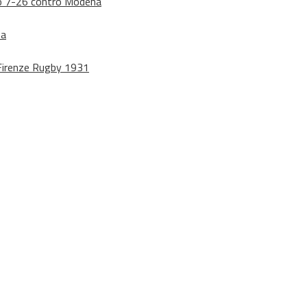
dono 7-26 contro Modena
na
o Firenze Rugby 1931