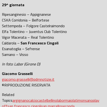
29^ giornata
Ripesanginesio – Appignanese
CSKA Corridonia – Belfortese
Settempeda – Folgore Castelraimondo
Elfa Tolentino – Juventus Club Tolentino
Vigor Macerata – Real Tolentino
Caldarola –
San Francesco Cingoli
Esanatoglia – Sefrense
Sarnano – Visso
In foto: Labor (Girone D)
Giacomo Grasselli
giacomo.grasselli@qdmnotizie.it
©RIPRODUZIONE RISERVATA
Related
Topics
argignano
calcio
castelbellino
labor
maiolati
monsano
play
off
san francesco cingoli
san marcello
seconda