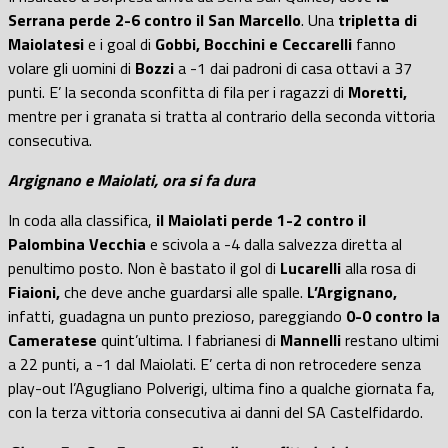
Serrana perde 2-6 contro il San Marcello
. Una
tripletta di
Maiolatesi
e i goal di
Gobbi, Bocchini e Ceccarelli
fanno
volare gli uomini di
Bozzi
a -1 dai padroni di casa ottavi a 37
punti. E’ la seconda sconfitta di fila per i ragazzi di
Moretti,
mentre per i granata si tratta al contrario della seconda vittoria
consecutiva.
Argignano e Maiolati, ora si fa dura
In coda alla classifica,
il Maiolati perde 1-2 contro il
Palombina Vecchia
e scivola a -4 dalla salvezza diretta al
penultimo posto. Non è bastato il gol di
Lucarelli
alla rosa di
Fiaioni,
che deve anche guardarsi alle spalle.
L’Argignano,
infatti, guadagna un punto prezioso, pareggiando
0-0 contro la
Cameratese
quint’ultima. I fabrianesi di
Mannelli
restano ultimi
a 22 punti, a -1 dal Maiolati. E’ certa di non retrocedere senza
play-out l’Agugliano Polverigi, ultima fino a qualche giornata fa,
con la terza vittoria consecutiva ai danni del SA Castelfidardo.