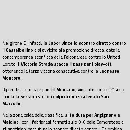
Nel girone D, infatti,
la Labor vince lo scontro diretto contro
il Castelbellino
e si avvicina alla promozione diretta, data la
contemporanea sconfitta della Falconarese contro lo United
Loreto. Il
Victoria Strada
stacca il pass per i play-off,
ottenendo la terza vittoria consecutiva contro la
Leonessa
Montoro.
Riprende a macinare punti il
Monsano
, vincente contro l’Osimo.
Crolla la Serrana sotto i colpi di uno scatenato San
Marcello.
Nella zona calda della classifica,
si fa dura per Argignano e
Maiolati
, con i fabrianesi fermati sullo 0-0 dalla Cameratese e
gli spotiniani battuti nello scontro diretto contro il Palombina