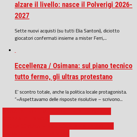
alzare il livello: nasce il Polverigi 2026-
2027
Sette nuovi acquisti (su tutti Elia Santoni), diciotto
giocatori confermati insieme a mister Ferri,...
Eccellenza / Osimana: sul piano tecnico
tutto fermo, gli ultras protestano
E’ scontro totale, anche la politica locale protagonista.
“«Aspettavamo delle risposte risolutive – scrivono...
JESINA CALCIO / TRA CIAMPELLI E LA TIFOSERIA E’
SCOPPIATO…L’AMORE
PISCINA COMUNALE JESI / SOCIETA’ PALLANUOTO E
SINDACO: DIALOGO TRA SORDI