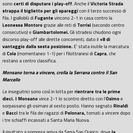
sono
certi di disputare i play-off
. Anche il
Victoria Strada
strappa il biglietto per gli spareggi
con il terzo successo di
fila. I gialloblù di
Fugante
vincono 2-1 in casa contro la
Leonessa Montoro
grazie alle reti di
Torrisi
(secondo centro
consecutivo) e
Giambartolomei.
Gli stradesi chiudono ogni
discorso play-off alle dirette concorrenti, dato il
+8 di
vantaggio dalla sesta posizione.
E’ stata inutile la marcatura
di
Cola
(momentaneo 1-1) per i filottranesi di
Capra
, che
restano a centro classifica.
Monsano torna a vincere, crolla la Serrana contro il San
Marcello
Le inseguitrici sono così in lotta per
rientrare tra le prime
dieci.
Il
Monsano
vince 2-1 lo scontro diretto con l’
Osimo
e
sorpassano gli osimani al sesto posto. Hanno segnato
Rinaldi
e
Bacci
tra le fila dei ragazzi di
Pelonara,
tornati a vincere dopo
i tre schiaffi incassati a Santa Maria Nuova.
Il risultato a sorpresa arriva da Serra San Quirico, dove
la