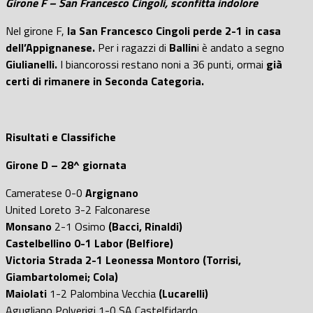
Girone F – San Francesco Cingoli, sconfitta indolore
Nel girone F,
la San Francesco Cingoli perde 2-1 in casa
dell’Appignanese.
Per i ragazzi di
Ballin
i è andato a segno
Giulianelli.
I biancorossi restano noni a 36 punti, ormai
già
certi di rimanere in Seconda Categoria.
Risultati e Classifiche
Girone D – 28^ giornata
Cameratese 0-0
Argignano
United Loreto 3-2 Falconarese
Monsano
2-1 Osimo
(Bacci, Rinaldi)
Castelbellino 0-1 Labor (Belfiore)
Victoria Strada 2-1 Leonessa Montoro (Torrisi,
Giambartolomei; Cola)
Maiolati
1-2 Palombina Vecchia
(Lucarelli)
Agugliano Polverigi 1-0 SA Castelfidardo