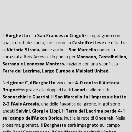
Il
Borghetto
e la
San Francesco Cingoli
si impongono con
quattro reti di scarto, così come la
Castelfrettese
ne rifila tre
al
Victoria Strada.
Vince anche il
San Marcello
contro la
corazzata Avis Arcevia. Un punto per
Monsano, Castelbellino,
Serrana e Leonessa Montoro.
Iniziano con una sconfitta
Terre del Lacrima, Largo Europa e Maiolati United.
Nel
girone C,
il
Borghetto
vince per
4-0 contro il Victoria
Brugnetto
grazie alla doppietta di
Lanari
e alle reti di
Sconocchini
e
Guerrini
.
Il San Marcello fa l’impresa e batte
2-3 l’Avis Arcevia
, una delle favorite del girone. In gol sono
andati
Salvini, Giorgi e Lippi.
Il Terre del Lacrima perde 4-1
sul campo dell’Ankon Dorica
: inutile la rete di
Onourah
. Nella
prossima giornata, il
Borghetto
sarà impegnato sul campo