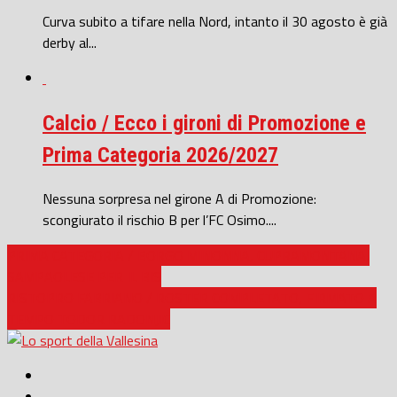
Curva subito a tifare nella Nord, intanto il 30 agosto è già
derby al...
Calcio / Ecco i gironi di Promozione e
Prima Categoria 2026/2027
Nessuna sorpresa nel girone A di Promozione:
scongiurato il rischio B per l’FC Osimo....
PRIMA CATEGORIA / BORGO MINONNA, CUPRAMONTANA,
SAMPAOLESE PER IL BIS
RISTOPRO FABRIANO / ROSTER COMPLETATO, FIRMATO A
TEMPO TODOR RADONJIC