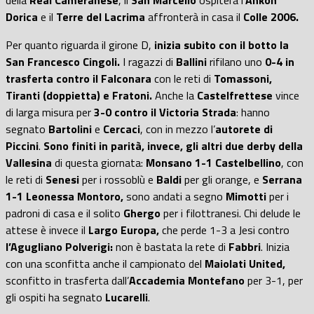
della
Real Cameranese
, il
San Marcello
ospiterà l’
Ankon
Dorica
e il
Terre del Lacrima
affronterà in casa il
Colle 2006.
Per quanto riguarda il girone D,
inizia subito con il botto la
San Francesco Cingoli.
I ragazzi di
Ballini
rifilano uno
0-4 in
trasferta contro il Falconara
con le reti di
Tomassoni,
Tiranti (doppietta) e Fratoni.
Anche la
Castelfrettese
vince
di larga misura per
3-0 contro il Victoria Strada
: hanno
segnato
Bartolini
e
Cercaci
, con in mezzo l’
autorete di
Piccini
.
Sono finiti in parità, invece, gli altri due derby della
Vallesina
di questa giornata:
Monsano 1-1 Castelbellino
, con
le reti di
Senesi
per i rossoblù e
Baldi
per gli orange, e
Serrana
1-1 Leonessa Montoro,
sono andati a segno
Mimotti
per i
padroni di casa e il solito
Ghergo
per i filottranesi. Chi delude le
attese è invece il
Largo Europa,
che perde 1-3 a Jesi contro
l’Agugliano Polverigi:
non è bastata la rete di
Fabbri
. Inizia
con una sconfitta anche il campionato del
Maiolati United,
sconfitto in trasferta dall’
Accademia Montefano
per 3-1, per
gli ospiti ha segnato
Lucarelli
.