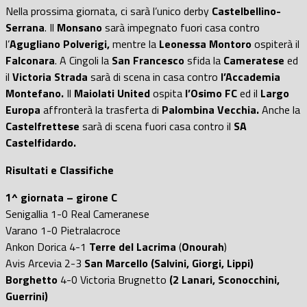
Nella prossima giornata, ci sarà l’unico derby
Castelbellino-
Serrana
. Il
Monsano
sarà impegnato fuori casa contro
l’
Agugliano Polverigi,
mentre la
Leonessa Montoro
ospiterà il
Falconara
. A Cingoli la
San Francesco
sfida la
Cameratese
ed
il
Victoria Strada
sarà di scena in casa contro
l’Accademia
Montefano.
Il
Maiolati United
ospita
l’Osimo FC
ed il
Largo
Europa
affronterà la trasferta di
Palombina Vecchia.
Anche la
Castelfrettese
sarà di scena fuori casa contro il
SA
Castelfidardo.
Risultati e Classifiche
1^ giornata – girone C
Senigallia 1-0 Real Cameranese
Varano 1-0 Pietralacroce
Ankon Dorica 4-1
Terre del Lacrima
(
Onourah
)
Avis Arcevia 2-3
San Marcello (Salvini, Giorgi, Lippi)
Borghetto
4-0 Victoria Brugnetto
(2 Lanari, Sconocchini,
Guerrini)