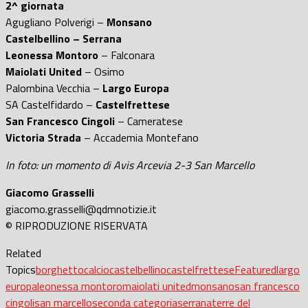
2^ giornata
Agugliano Polverigi –
Monsano
Castelbellino – Serrana
Leonessa Montoro
– Falconara
Maiolati United
– Osimo
Palombina Vecchia –
Largo Europa
SA Castelfidardo –
Castelfrettese
San Francesco Cingoli
– Cameratese
Victoria Strada
– Accademia Montefano
In foto: un momento di Avis Arcevia 2-3 San Marcello
Giacomo Grasselli
giacomo.grasselli@qdmnotizie.it
© RIPRODUZIONE RISERVATA
Related
Topics
borghetto
calcio
castelbellino
castelfrettese
Featured
largo
europa
leonessa montoro
maiolati united
monsano
san francesco
cingoli
san marcello
seconda categoria
serrana
terre del