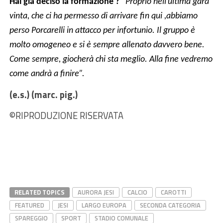
Hai già deciso la formazione ?
“
Proprio nell’ultima gara
vinta, che ci ha permesso di arrivare fin qui ,abbiamo
perso Porcarelli in attacco per infortunio. Il gruppo è
molto omogeneo e si è sempre allenato davvero bene.
Come sempre, giocherà chi sta meglio. Alla fine vedremo
come andrà a finire”.
(e.s.) (marc. pig.)
©RIPRODUZIONE RISERVATA
RELATED TOPICS
AURORA JESI
CALCIO
CAROTTI
FEATURED
JESI
LARGO EUROPA
SECONDA CATEGORIA
SPAREGGIO
SPORT
STADIO COMUNALE