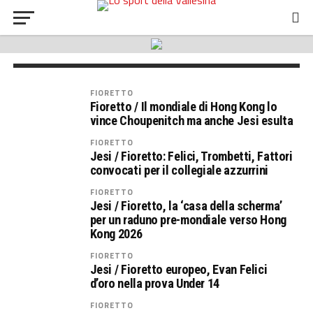
FIORETTO
Scherma / Fioretto mondiali: Tommaso
Marini e l’Italia oro a squadre
FIORETTO
Fioretto / Il mondiale di Hong Kong lo
vince Choupenitch ma anche Jesi esulta
FIORETTO
Jesi / Fioretto: Felici, Trombetti, Fattori
convocati per il collegiale azzurrini
FIORETTO
Jesi / Fioretto, la ‘casa della scherma’
per un raduno pre-mondiale verso Hong
Kong 2026
FIORETTO
Jesi / Fioretto europeo, Evan Felici
d’oro nella prova Under 14
FIORETTO