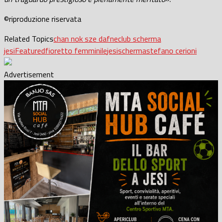
©riproduzione riservata
Related Topics
chan nok sze dafne
club scherma
jesi
Featured
fioretto femminile
jesi
scherma
stefano cerioni
Advertisement