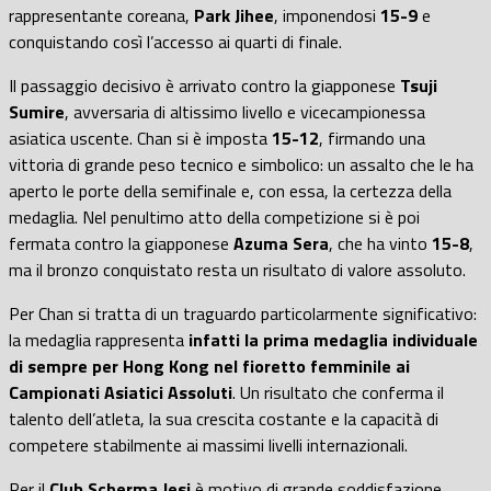
rappresentante coreana,
Park Jihee
, imponendosi
15-9
e
conquistando così l’accesso ai quarti di finale.
Il passaggio decisivo è arrivato contro la giapponese
Tsuji
Sumire
, avversaria di altissimo livello e vicecampionessa
asiatica uscente. Chan si è imposta
15-12
, firmando una
vittoria di grande peso tecnico e simbolico: un assalto che le ha
aperto le porte della semifinale e, con essa, la certezza della
medaglia. Nel penultimo atto della competizione si è poi
fermata contro la giapponese
Azuma Sera
, che ha vinto
15-8
,
ma il bronzo conquistato resta un risultato di valore assoluto.
Per Chan si tratta di un traguardo particolarmente significativo:
la medaglia rappresenta
infatti la prima medaglia individuale
di sempre per Hong Kong nel fioretto femminile ai
Campionati Asiatici Assoluti
. Un risultato che conferma il
talento dell’atleta, la sua crescita costante e la capacità di
competere stabilmente ai massimi livelli internazionali.
Per il
Club Scherma Jesi
è motivo di grande soddisfazione