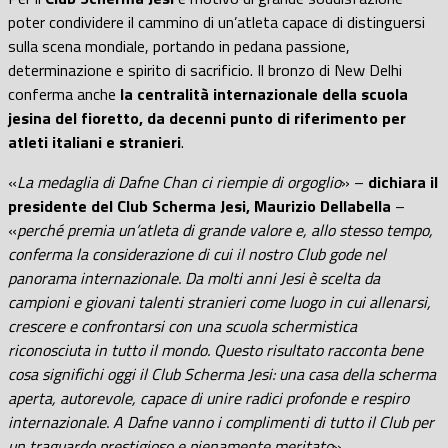
poter condividere il cammino di un’atleta capace di distinguersi
sulla scena mondiale, portando in pedana passione,
determinazione e spirito di sacrificio. Il bronzo di New Delhi
conferma anche
la centralità internazionale della scuola
jesina del fioretto, da decenni punto di riferimento per
atleti italiani e stranieri
.
«
La medaglia di Dafne Chan ci riempie di orgoglio
» –
dichiara il
presidente del Club Scherma Jesi, Maurizio Dellabella
–
«
perché premia un’atleta di grande valore e, allo stesso tempo,
conferma la considerazione di cui il nostro Club gode nel
panorama internazionale. Da molti anni Jesi è scelta da
campioni e giovani talenti stranieri come luogo in cui allenarsi,
crescere e confrontarsi con una scuola schermistica
riconosciuta in tutto il mondo. Questo risultato racconta bene
cosa significhi oggi il Club Scherma Jesi: una casa della scherma
aperta, autorevole, capace di unire radici profonde e respiro
internazionale. A Dafne vanno i complimenti di tutto il Club per
un traguardo prestigioso e pienamente meritato
».