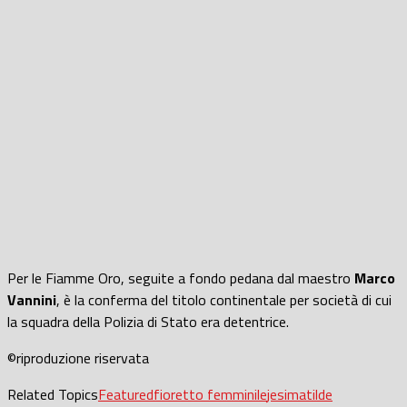
Per le Fiamme Oro, seguite a fondo pedana dal maestro
Marco
Vannini
, è la conferma del titolo continentale per società di cui
la squadra della Polizia di Stato era detentrice.
©riproduzione riservata
Related Topics
Featured
fioretto femminile
jesi
matilde