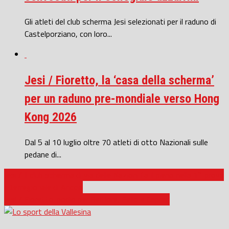
Gli atleti del club scherma Jesi selezionati per il raduno di
Castelporziano, con loro...
Jesi / Fioretto, la ‘casa della scherma’
per un raduno pre-mondiale verso Hong
Kong 2026
Dal 5 al 10 luglio oltre 70 atleti di otto Nazionali sulle
pedane di...
Jesi / Il club scherma di via delle Nazioni fa il pieno nella 1° prova
interregionale di Ariccia
Jesi / Fioretto: podio per Belfiore, Felici e Caprari