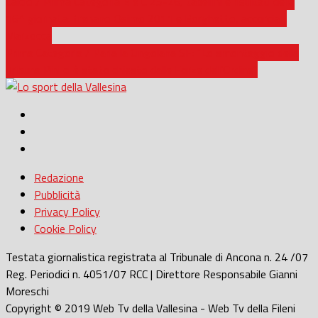
Calcio / Prima Categoria B e C 25-26, tabellini e risultati della
16^ giornata: frenano Osimo 2011 e Borghetto, accorcia il
Marzocca
Prima Categoria / Parla la Cingolana SF: “Lo smontaggio della
Tribuna Pini ci è stato chiesto dalle Forze dell’Ordine”
Redazione
Pubblicità
Privacy Policy
Cookie Policy
Testata giornalistica registrata al Tribunale di Ancona n. 24 /07
Reg. Periodici n. 4051/07 RCC | Direttore Responsabile Gianni
Moreschi
Copyright © 2019 Web Tv della Vallesina - Web Tv della Fileni