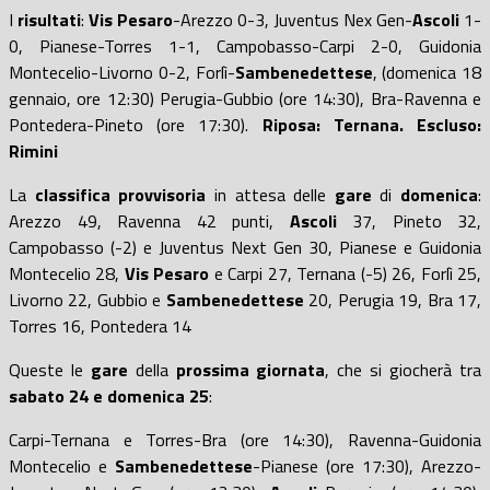
I
risultati
:
Vis Pesaro
-Arezzo 0-3, Juventus Nex Gen-
Ascoli
1-
0, Pianese-Torres 1-1, Campobasso-Carpi 2-0, Guidonia
Montecelio-Livorno 0-2, Forlì-
Sambenedettese
, (domenica 18
gennaio, ore 12:30) Perugia-Gubbio (ore 14:30), Bra-Ravenna e
Pontedera-Pineto (ore 17:30).
Riposa: Ternana. Escluso:
Rimini
La
classifica provvisoria
in attesa delle
gare
di
domenica
:
Arezzo 49, Ravenna 42 punti,
Ascoli
37, Pineto 32,
Campobasso (-2) e Juventus Next Gen 30, Pianese e Guidonia
Montecelio 28,
Vis Pesaro
e Carpi 27, Ternana (-5) 26, Forlì 25,
Livorno 22, Gubbio e
Sambenedettese
20, Perugia 19, Bra 17,
Torres 16, Pontedera 14
Queste le
gare
della
prossima giornata
, che si giocherà tra
sabato 24 e domenica 25
:
Carpi-Ternana e Torres-Bra (ore 14:30), Ravenna-Guidonia
Montecelio e
Sambenedettese
-Pianese (ore 17:30), Arezzo-