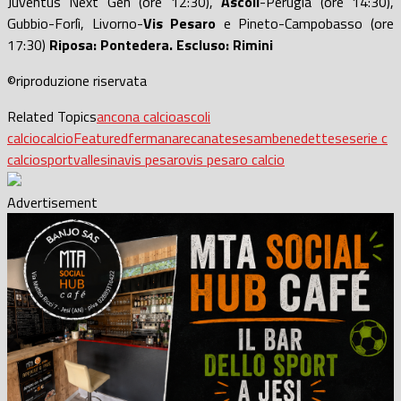
Juventus Next Gen (ore 12:30),
Ascoli
-Perugia (ore 14:30),
Gubbio-Forlì, Livorno-
Vis Pesaro
e Pineto-Campobasso (ore
17:30)
Riposa: Pontedera. Escluso: Rimini
©riproduzione riservata
Related Topics
ancona calcio
ascoli
calcio
calcio
Featured
fermana
recanatese
sambenedettese
serie c
calcio
sport
vallesina
vis pesaro
vis pesaro calcio
Advertisement