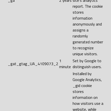
_ga
2 years
site's analytics
report. The cookie
stores
information
anonymously and
assigns a
randomly
generated number
to recognize
unique visitors.
1
Set by Google to
_gat_gtag_UA_4109073_2
minute
distinguish users.
Installed by
Google Analytics,
_gid cookie
stores
information on
how visitors use a
website, while