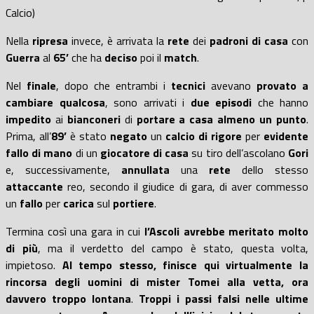
Calcio)
Nella
ripresa
invece, è arrivata la
rete
dei
padroni di casa
con
Guerra
al
65’
che ha
deciso
poi il
match
.
Nel
finale
, dopo che entrambi i
tecnici
avevano
provato a
cambiare qualcosa
,
sono arrivati i
due episodi
che hanno
impedito
ai
bianconeri
di
portare a casa almeno un punto
.
Prima, all’
89’
è stato
negato
un
calcio di
rigore
per
evidente
fallo di mano
di un
giocatore di casa
su tiro dell’ascolano
Gori
e, successivamente,
annullata
una
rete
dello stesso
attaccante
reo, secondo il giudice di gara, di aver commesso
un
fallo
per
carica
sul
portiere
.
Termina così una gara in cui
l’Ascoli avrebbe meritato molto
di più
, ma il verdetto del campo è stato, questa volta,
impietoso.
Al tempo stesso, finisce qui virtualmente la
rincorsa degli uomini di mister Tomei alla vetta, ora
davvero troppo lontana
.
Troppi i passi falsi nelle ultime