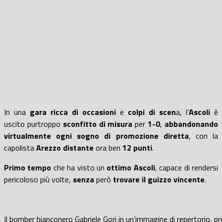
In una
gara
ricca di occasioni
e
colpi di scen
a, l’
Ascoli
è
uscito purtroppo
sconfitto di misura
per
1-0
,
abbandonando
virtualmente ogni sogno di promozione diretta
, con la
capolista
Arezzo distante
ora ben
12 punti
.
Primo tempo
che ha visto un
ottimo Ascoli
, capace di rendersi
pericoloso più volte,
senza
però
trovare il guizzo vincente
.
Il bomber bianconero Gabriele Gori in un’immagine di repertorio, pr