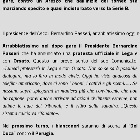
gare, contro un Arezzo che dall’inizio del torneo sta
marciando spedito e quasi indisturbato verso la
Serie
B
.
Il presidente dell’Ascoli Bernardino Passeri, arrabbiatissimo oggi n
Arrabbiatissimo nel dopo gare il Presidente Bernardino
Passeri
che ha annunciato una
protesta ufficiale
in
Lega
e
con
Orsato
. Questo un breve sunto del suo Comunicato:
«
Lunedì protesterò in Lega e con Orsato. Non so se sarà possibile
dialogare, ma lo farò in modo civile. Oggi ho visto qualcosa da
telefilm americano, dove ci sono i buoni, i cattivi e gli scemi……Se
nessuno saprà spiegarmi in maniera più che convincente che non
ho ragione, potrei anche arrivare ad azioni civilmente estreme, non
ultime le aule dei tribunali, e il ritiro della squadra….Questo
sistema calcio va rifondato
».
Nel
prossimo turno
, i
bianconeri
saranno di scena al “
Del
Duca
” contro il
Perugia
.