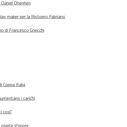
o Daniel Ohenhen
lay maker per la Ristopro Fabriano
rno di Francesco Gnecchi
i Coppa Italia
aumentano i carichi
i così”
d ospite d’onore