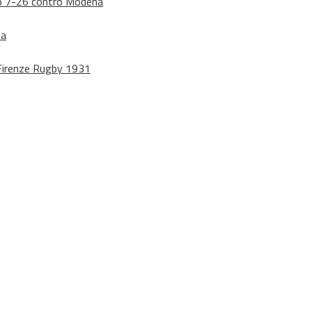
dono 7-26 contro Modena
na
o Firenze Rugby 1931