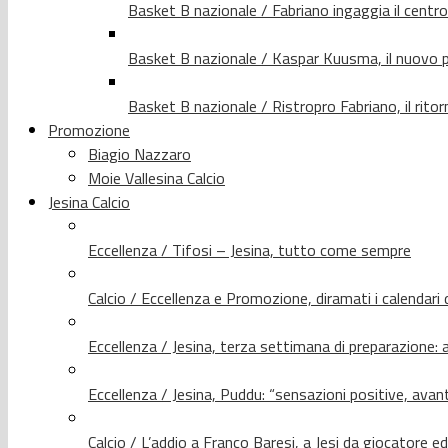
Basket B nazionale / Fabriano ingaggia il centr
Basket B nazionale / Kaspar Kuusma, il nuovo p
Basket B nazionale / Ristropro Fabriano, il rito
Promozione
Biagio Nazzaro
Moie Vallesina Calcio
Jesina Calcio
Eccellenza / Tifosi – Jesina, tutto come sempre
Calcio / Eccellenza e Promozione, diramati i calendari d
Eccellenza / Jesina, terza settimana di preparazione: 
Eccellenza / Jesina, Puddu: “sensazioni positive, avant
Calcio / L’addio a Franco Baresi, a Jesi da giocatore e