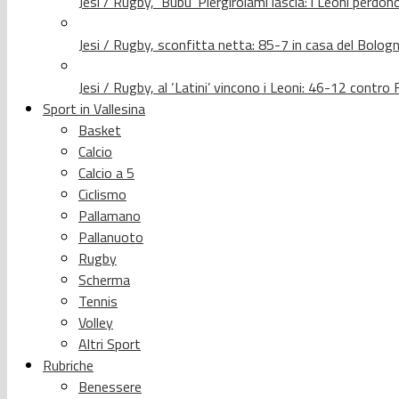
Jesi / Rugby, ‘Bubu’ Piergirolami lascia: i Leoni per
Jesi / Rugby, sconfitta netta: 85-7 in casa del Bolog
Jesi / Rugby, al ‘Latini’ vincono i Leoni: 46-12 contr
Sport in Vallesina
Basket
Calcio
Calcio a 5
Ciclismo
Pallamano
Pallanuoto
Rugby
Scherma
Tennis
Volley
Altri Sport
Rubriche
Benessere