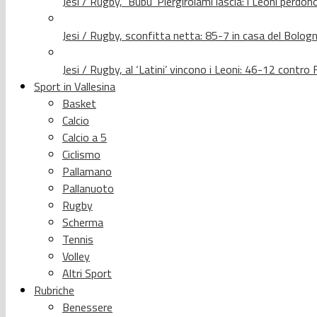
Jesi / Rugby, ‘Bubu’ Piergirolami lascia: i Leoni per
Jesi / Rugby, sconfitta netta: 85-7 in casa del Bolog
Jesi / Rugby, al ‘Latini’ vincono i Leoni: 46-12 contr
Sport in Vallesina
Basket
Calcio
Calcio a 5
Ciclismo
Pallamano
Pallanuoto
Rugby
Scherma
Tennis
Volley
Altri Sport
Rubriche
Benessere