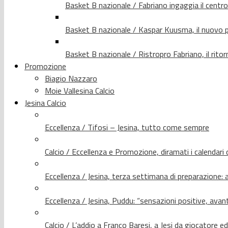
Basket B nazionale / Fabriano ingaggia il centr
Basket B nazionale / Kaspar Kuusma, il nuovo p
Basket B nazionale / Ristropro Fabriano, il rito
Promozione
Biagio Nazzaro
Moie Vallesina Calcio
Jesina Calcio
Eccellenza / Tifosi – Jesina, tutto come sempre
Calcio / Eccellenza e Promozione, diramati i calendari d
Eccellenza / Jesina, terza settimana di preparazione: 
Eccellenza / Jesina, Puddu: “sensazioni positive, avant
Calcio / L’addio a Franco Baresi, a Jesi da giocatore e