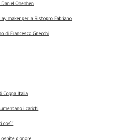
o Daniel Ohenhen
lay maker per la Ristopro Fabriano
rno di Francesco Gnecchi
i Coppa Italia
aumentano i carichi
i così”
d ospite d’onore