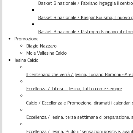
Basket B nazionale / Fabriano ingaggia il centr
Basket B nazionale / Kaspar Kuusma, il nuovo p
Basket B nazionale / Ristropro Fabriano, il rito
Promozione
Biagio Nazzaro
Moie Vallesina Calcio
Jesina Calcio
Il centenario che verrà / Jesina, Luciano Barboni: «Arez
Eccellenza / Tifosi – Jesina, tutto come sempre
Calcio / Eccellenza e Promozione, diramati i calendari d
Eccellenza / Jesina, terza settimana di preparazione: 
Eccellenza / Jesina, Puddu: “sensazioni positive, avant