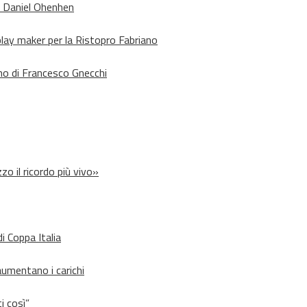
o Daniel Ohenhen
lay maker per la Ristopro Fabriano
rno di Francesco Gnecchi
zo il ricordo più vivo»
i Coppa Italia
aumentano i carichi
i così”