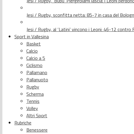
Jesi / Rugby, ‘Bubu’ Piergirolami lascia: i Leoni per
Jesi / Rugby, sconfitta netta: 85-7 in casa del Bolog
Jesi / Rugby, al ‘Latini’ vincono i Leoni: 46-12 contr
Sport in Vallesina
Basket
Calcio
Calcio a 5
Ciclismo
Pallamano
Pallanuoto
Rugby
Scherma
Tennis
Volley
Altri Sport
Rubriche
Benessere