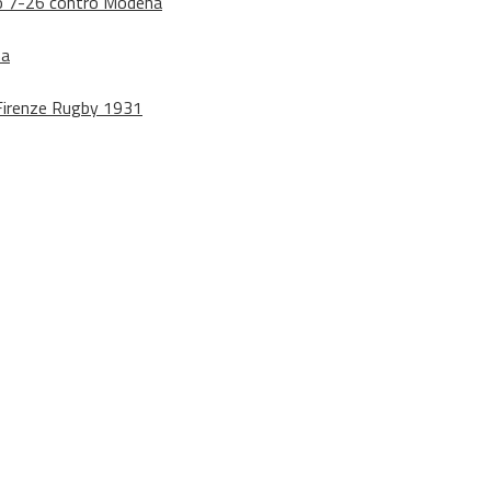
dono 7-26 contro Modena
na
o Firenze Rugby 1931