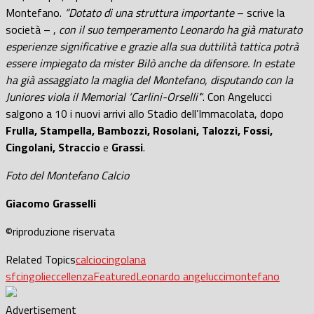
Montefano.
“Dotato di una struttura importante
– scrive la
società – ,
con il suo temperamento Leonardo ha già maturato
esperienze significative e grazie alla sua duttilità tattica potrà
essere impiegato da mister Bilò anche da difensore. In estate
ha già assaggiato la maglia del Montefano, disputando con la
Juniores viola il Memorial ‘Carlini-Orselli’
“. Con Angelucci
salgono a 10 i nuovi arrivi allo Stadio dell’Immacolata, dopo
Frulla, Stampella, Bambozzi, Rosolani, Talozzi, Fossi,
Cingolani, Straccio
e
Grassi
.
Foto del Montefano Calcio
Giacomo Grasselli
©riproduzione riservata
Related Topics
calcio
cingolana
sf
cingoli
eccellenza
Featured
Leonardo angelucci
montefano
Advertisement