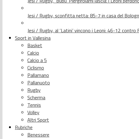
Jesi / Rugby, ‘Bubu’ Piergirolami lascia: i Leoni per
Jesi / Rugby, sconfitta netta: 85-7 in casa del Bolog
Jesi / Rugby, al ‘Latini’ vincono i Leoni: 46-12 contr
Sport in Vallesina
Basket
Calcio
Calcio a 5
Ciclismo
Pallamano
Pallanuoto
Rugby
Scherma
Tennis
Volley
Altri Sport
Rubriche
Benessere