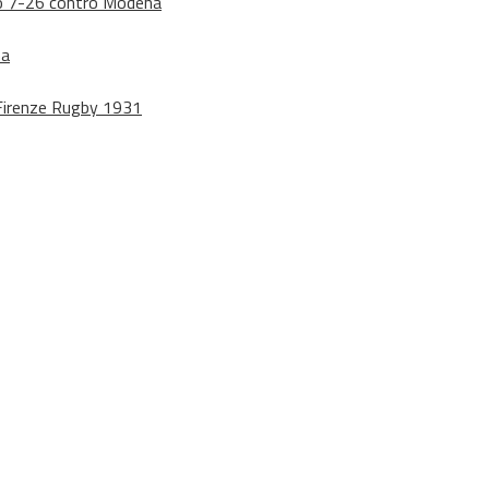
dono 7-26 contro Modena
na
o Firenze Rugby 1931