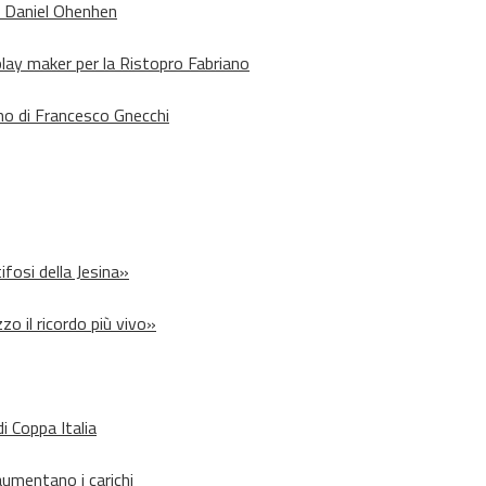
o Daniel Ohenhen
lay maker per la Ristopro Fabriano
rno di Francesco Gnecchi
ifosi della Jesina»
zo il ricordo più vivo»
i Coppa Italia
aumentano i carichi