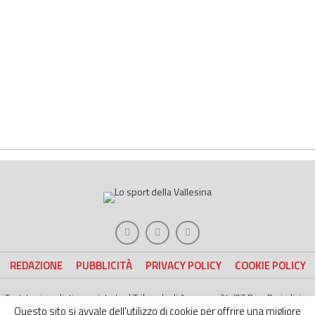
REDAZIONE
PUBBLICITÀ
PRIVACY POLICY
COOKIE POLICY
Testata giornalistica registrata al Tribunale di Ancona n. 24 /07 Reg. Periodici n.
4051/07 RCC | Direttore Responsabile Gianni Moreschi
Questo sito si avvale dell'utilizzo di cookie per offrire una migliore