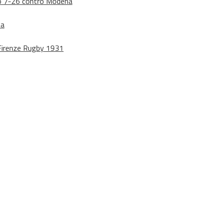
dono 7-26 contro Modena
na
o Firenze Rugby 1931