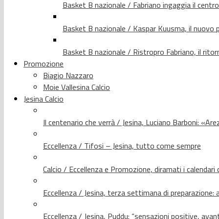
Basket B nazionale / Fabriano ingaggia il centr
Basket B nazionale / Kaspar Kuusma, il nuovo p
Basket B nazionale / Ristropro Fabriano, il rito
Promozione
Biagio Nazzaro
Moie Vallesina Calcio
Jesina Calcio
Il centenario che verrà / Jesina, Luciano Barboni: «Arez
Eccellenza / Tifosi – Jesina, tutto come sempre
Calcio / Eccellenza e Promozione, diramati i calendari d
Eccellenza / Jesina, terza settimana di preparazione: 
Eccellenza / Jesina, Puddu: “sensazioni positive, avant