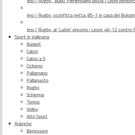
Jesi / Rugby, ‘Bubu’ Piergirolami lascia: i Leoni per
Jesi / Rugby, sconfitta netta: 85-7 in casa del Bolog
Jesi / Rugby, al ‘Latini’ vincono i Leoni: 46-12 contr
Sport in Vallesina
Basket
Calcio
Calcio a 5
Ciclismo
Pallamano
Pallanuoto
Rugby
Scherma
Tennis
Volley
Altri Sport
Rubriche
Benessere