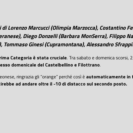
ni di Lorenzo Marcucci (Olimpia Marzocca), Costantino 
nese), Diego Donzelli (Barbara MonSerra), Filippo Nacca
, Tommaso Ginesi (Cupramontana), Alessandro Sfrappini
Prima Categoria è stata cruciale
. Tra sabato e domenica scorsi, 25
esso domenicale del Castelbellino e Filottrano
.
leonese, ringrazia gli “orange” perché così è
automaticamente in fi
cirebbe ad andare oltre il -10 di distacco sul secondo posto.