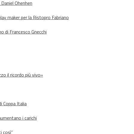
o Daniel Ohenhen
lay maker per la Ristopro Fabriano
rno di Francesco Gnecchi
zo il ricordo più vivo»
i Coppa Italia
aumentano i carichi
i così”