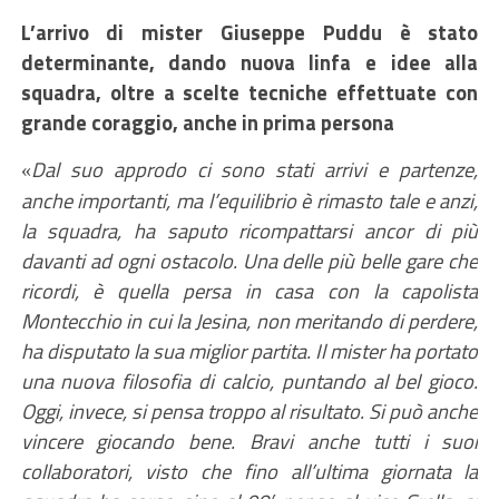
L’arrivo di mister Giuseppe Puddu è stato
determinante, dando nuova linfa e idee alla
squadra, oltre a scelte tecniche effettuate con
grande coraggio,
anche
in prima persona
Dal suo a
pprodo
ci sono stat
i arrivi e
partenze,
«
anche
importanti, ma l’equilibrio è rimasto tale e anzi,
la squadra, ha saputo ricompattarsi
ancor di
più
davanti ad ogni ostacolo
. Una delle più belle
gare
che
ricord
i
,
è
quella persa
in casa
con la capolista
Montecchio in cui la Jesina, non meritando di perdere,
ha disputato la
sua
miglior
partita.
Il mister ha portato
una nuova filosofia di calcio, puntando al bel gioco.
Oggi, invece,
si pensa troppo al risultato. Si può anche
vincere giocando bene. Bravi anche tutti i
suoi
collaboratori, visto che fino all’ultima giornata
la