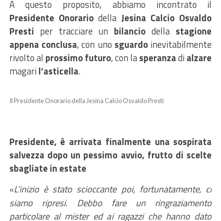
A questo proposito, abbiamo incontrato il
Presidente Onorario
della
Jesina Calcio Osvaldo
Presti
per tracciare un
bilancio
della
stagione
appena conclusa
, con uno
sguardo
inevitabilmente
rivolto
al
prossimo futuro
, con la
speranza
di
alzare
magari
l’asticella
.
Il Presidente Onorario della Jesina Calcio Osvaldo Presti
Presidente, è arrivata finalmente una sospirata
salvezza dopo un pessimo avvio, frutto di scelte
sbagliate in estate
L’inizio è stato scioccante poi, fortunatamente, ci
«
siamo ripresi. Debbo fare un ringraziamento
particolare al mister e
d
a
i
ragazzi che hanno dato