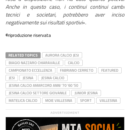
Anche in questo caso, i
continui continui cambi
tecnici e societari, potrebbero aver inciso
negativamente sui risultati sportivi
.
»
©riproduzione riservata
RELATED TOPICS
AURORA CALCIO JESI
BIAGIO NAZZARO CHIARAVALLE
CALCIO
CAMPIONATO ECCELLENZA
FABRIANO CERRETO
FEATURED
JESI
JESINA
JESINA CALCIO
JESINA CALCIO AMARCORD ANNI ’70 ’60 ’50
JESINA CALCIO SETTORE GIOVANILE
JUNIOR JESINA
MATELICA CALCIO
MOIE VALLESINA
SPORT
VALLESINA
ADVERTISEMENT