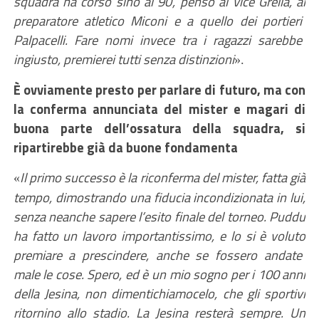
squadra ha corso sino al 90’, penso al
v
ice Grella,
al
preparatore atletico Miconi e
a
quello dei
portieri
Palpacelli. Fare nomi
invece
tra i ragazzi
sarebbe
ingiusto,
premierei tutti senza distinzioni
».
È ovviamente presto per parlare di futuro, ma con
la conferma annunciata del mister e magari di
buona parte dell’ossatura della squadra, si
ripartirebbe già da buone fondamenta
Il primo successo è la riconferma del mister, fatta già
«
tempo,
dimostrando una
fiduci
a
incondizionata
in lui,
senza
neanche
sapere l’esito finale del torneo.
Puddu
ha
fatto un lavoro importantissimo, e
lo
si è volut
o
premiare a prescindere, anche se fossero andate
male le cose. Spero, ed è un mio sogno per i 100 anni
della Jesina, non dimentichiamo
ce
lo, che gli sportivi
ritornino allo stadio. La Jesina resterà sempre.
Un