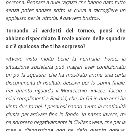
persona. Pensare a quei ragazzi che hanno dato tutto
senza
poter andare sotto la curva
a
raccogliere un
applauso per la vittoria, è
davvero
brutto
.
»
Tornando ai verdetti del torneo, pensi che
abbiano rispecchiato il reale valore delle squadre
o c’è qualcosa che ti ha sorpreso?
vevo visto molto bene la Fermana. Forse, la
«
A
situazione societaria può magari aver condizionato
un pò la squadra, che ha mostrato anche una certa
discontinuità di risultati, decisivi per lo sprint finale.
Per quanto riguarda il Montecchio,
invece
, faccio i
miei
complimenti a Belkaid, che da DS in due anni ha
vinto
due
tornei. I
pesaresi
ha
nno
avuto la continuità
giusta per arrivare fino in fondo. In basso invece, mi
ha sorpreso negativamente la Civitanovese, che per la
rosa a disposizione non ha dato quanto poteva.