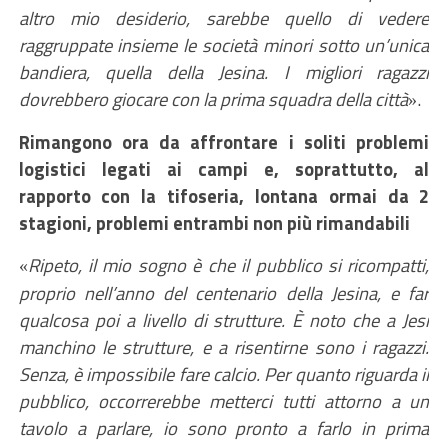
altro mio desiderio,
sarebbe quello di vedere
raggruppate insieme le so
cietà minori sotto un’unica
bandiera,
quella della
Jesina. I migliori ragazzi
dovrebbero giocare con la prima squadra della città
.
»
Rimangono ora da affrontare i soliti problemi
logistici legati ai campi e, soprattutto, al
rapporto con la tifoseria, lontana ormai da 2
stagioni, problemi entrambi non più rimandabili
Ripeto, il mio sogno è che il pubblico si ricompatti,
«
proprio nell’anno del centenario della Jesina, e far
qualcosa
poi
a livello d
i
strutture. È noto che a Jesi
manc
hino
le strutture, e a risentirne sono i ragazzi.
Senza, è impossibile fare calcio. Per quanto riguarda il
pubblico, occorrerebbe metterci tutti attorno a un
tavolo a parlare, io sono pronto a farlo in prima