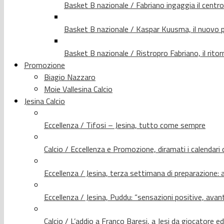
Basket B nazionale / Fabriano ingaggia il centr
Basket B nazionale / Kaspar Kuusma, il nuovo p
Basket B nazionale / Ristropro Fabriano, il rito
Promozione
Biagio Nazzaro
Moie Vallesina Calcio
Jesina Calcio
Eccellenza / Tifosi – Jesina, tutto come sempre
Calcio / Eccellenza e Promozione, diramati i calendari d
Eccellenza / Jesina, terza settimana di preparazione: 
Eccellenza / Jesina, Puddu: “sensazioni positive, avant
Calcio / L’addio a Franco Baresi, a Jesi da giocatore e