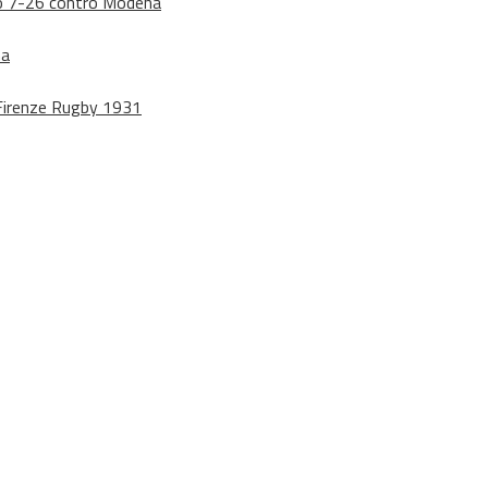
dono 7-26 contro Modena
na
o Firenze Rugby 1931