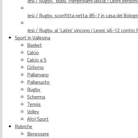
Jesi / Rugby, ‘Bubu’ Piergirolami lascia: i Leoni per
Jesi / Rugby, sconfitta netta: 85-7 in casa del Bolog
Jesi / Rugby, al ‘Latini’ vincono i Leoni: 46-12 contr
Sport in Vallesina
Basket
Calcio
Calcio a 5
Ciclismo
Pallamano
Pallanuoto
Rugby
Scherma
Tennis
Volley
Altri Sport
Rubriche
Benessere