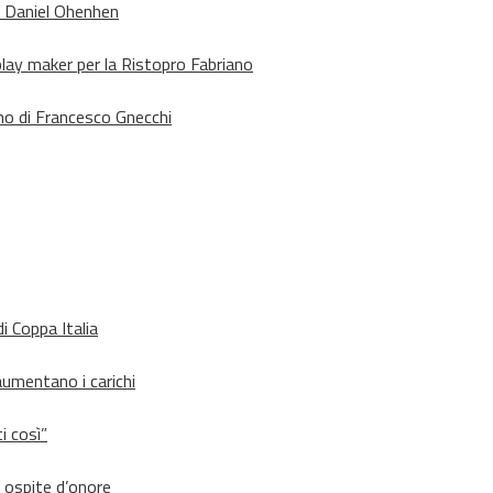
o Daniel Ohenhen
lay maker per la Ristopro Fabriano
rno di Francesco Gnecchi
i Coppa Italia
aumentano i carichi
i così”
d ospite d’onore