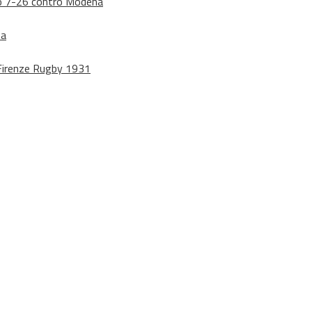
dono 7-26 contro Modena
na
o Firenze Rugby 1931