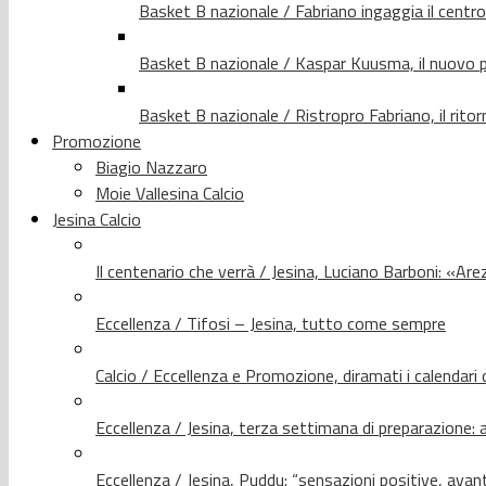
Basket B nazionale / Fabriano ingaggia il centr
Basket B nazionale / Kaspar Kuusma, il nuovo p
Basket B nazionale / Ristropro Fabriano, il rito
Promozione
Biagio Nazzaro
Moie Vallesina Calcio
Jesina Calcio
Il centenario che verrà / Jesina, Luciano Barboni: «Arez
Eccellenza / Tifosi – Jesina, tutto come sempre
Calcio / Eccellenza e Promozione, diramati i calendari d
Eccellenza / Jesina, terza settimana di preparazione: 
Eccellenza / Jesina, Puddu: “sensazioni positive, avant