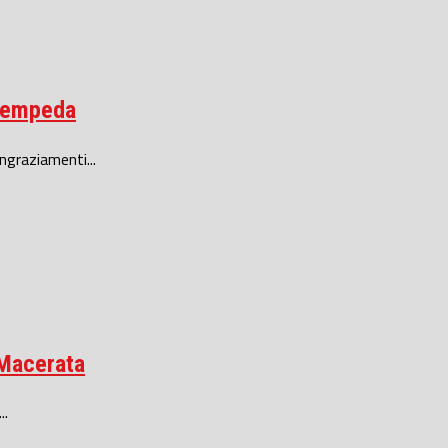
ttempeda
ngraziamenti...
 Macerata
..