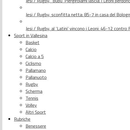
Jesi / Rugby, ‘Bubu’ Piergirolami lascia: i Leoni per
Jesi / Rugby, sconfitta netta: 85-7 in casa del Bolog
Jesi / Rugby, al ‘Latini’ vincono i Leoni: 46-12 contr
Sport in Vallesina
Basket
Calcio
Calcio a 5
Ciclismo
Pallamano
Pallanuoto
Rugby
Scherma
Tennis
Volley
Altri Sport
Rubriche
Benessere