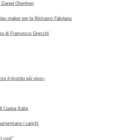
o Daniel Ohenhen
lay maker per la Ristopro Fabriano
rno di Francesco Gnecchi
zo il ricordo più vivo»
i Coppa Italia
aumentano i carichi
i così”