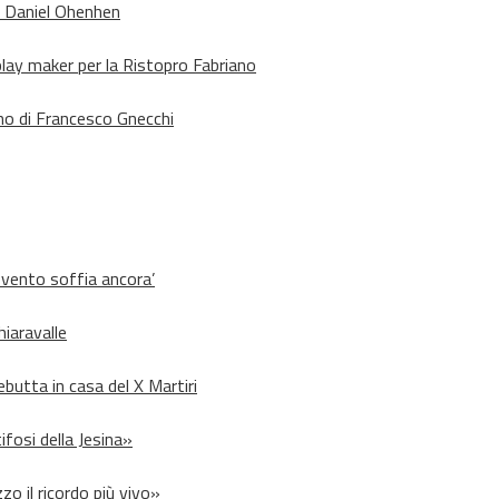
o Daniel Ohenhen
lay maker per la Ristopro Fabriano
rno di Francesco Gnecchi
l vento soffia ancora’
hiaravalle
debutta in casa del X Martiri
ifosi della Jesina»
zo il ricordo più vivo»