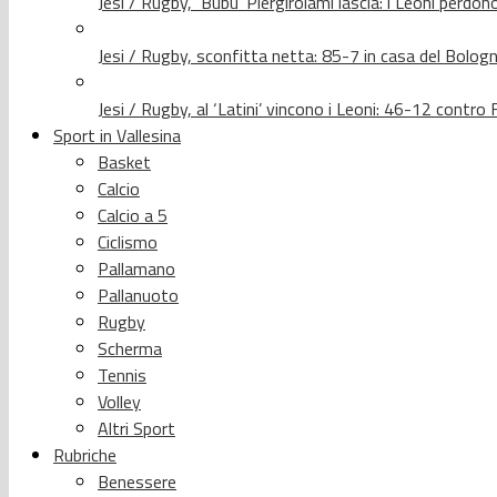
Jesi / Rugby, ‘Bubu’ Piergirolami lascia: i Leoni per
Jesi / Rugby, sconfitta netta: 85-7 in casa del Bolog
Jesi / Rugby, al ‘Latini’ vincono i Leoni: 46-12 contr
Sport in Vallesina
Basket
Calcio
Calcio a 5
Ciclismo
Pallamano
Pallanuoto
Rugby
Scherma
Tennis
Volley
Altri Sport
Rubriche
Benessere