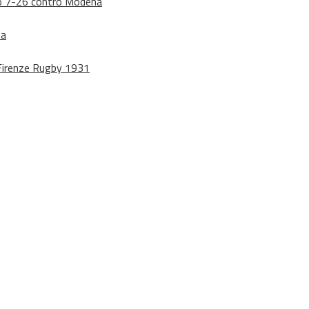
dono 7-26 contro Modena
na
o Firenze Rugby 1931