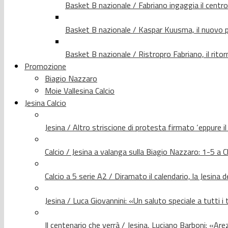
Basket B nazionale / Fabriano ingaggia il centr
Basket B nazionale / Kaspar Kuusma, il nuovo p
Basket B nazionale / Ristropro Fabriano, il rito
Promozione
Biagio Nazzaro
Moie Vallesina Calcio
Jesina Calcio
Jesina / Altro striscione di protesta firmato ‘eppure i
Calcio / Jesina a valanga sulla Biagio Nazzaro: 1-5 a C
Calcio a 5 serie A2 / Diramato il calendario, la Jesina 
Jesina / Luca Giovannini: «Un saluto speciale a tutti i t
Il centenario che verrà / Jesina, Luciano Barboni: «Arez