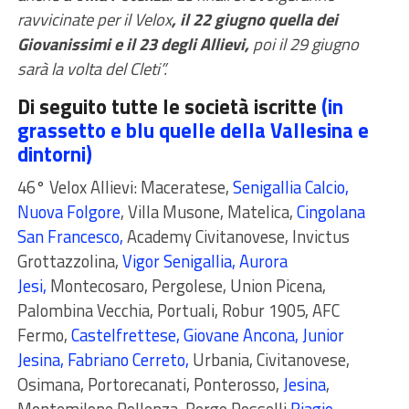
ravvicinate per il Velox
, il 22 giugno quella dei
Giovanissimi e il 23 degli Allievi,
poi il 29 giugno
sarà la volta del Cleti”.
Di seguito tutte le società iscritte
(in
grassetto e blu quelle della Vallesina e
dintorni)
46° Velox Allievi:
Maceratese,
Senigallia Calcio,
Nuova Folgore
, Villa Musone, Matelica,
Cingolana
San Francesco
,
Academy Civitanovese, Invictus
Grottazzolina,
Vigor Senigallia, Aurora
Jesi,
Montecosaro, Pergolese, Union Picena,
Palombina Vecchia, Portuali, Robur 1905, AFC
Fermo,
Castelfrettese, Giovane Ancona, Junior
Jesina,
Fabriano Cerreto
,
Urbania, Civitanovese,
Osimana, Portorecanati, Ponterosso,
Jesina
,