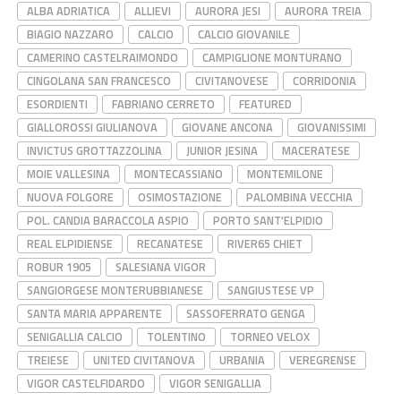
ALBA ADRIATICA
ALLIEVI
AURORA JESI
AURORA TREIA
BIAGIO NAZZARO
CALCIO
CALCIO GIOVANILE
CAMERINO CASTELRAIMONDO
CAMPIGLIONE MONTURANO
CINGOLANA SAN FRANCESCO
CIVITANOVESE
CORRIDONIA
ESORDIENTI
FABRIANO CERRETO
FEATURED
GIALLOROSSI GIULIANOVA
GIOVANE ANCONA
GIOVANISSIMI
INVICTUS GROTTAZZOLINA
JUNIOR JESINA
MACERATESE
MOIE VALLESINA
MONTECASSIANO
MONTEMILONE
NUOVA FOLGORE
OSIMOSTAZIONE
PALOMBINA VECCHIA
POL. CANDIA BARACCOLA ASPIO
PORTO SANT'ELPIDIO
REAL ELPIDIENSE
RECANATESE
RIVER65 CHIET
ROBUR 1905
SALESIANA VIGOR
SANGIORGESE MONTERUBBIANESE
SANGIUSTESE VP
SANTA MARIA APPARENTE
SASSOFERRATO GENGA
SENIGALLIA CALCIO
TOLENTINO
TORNEO VELOX
TREIESE
UNITED CIVITANOVA
URBANIA
VEREGRENSE
VIGOR CASTELFIDARDO
VIGOR SENIGALLIA