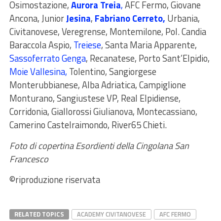
Osimostazione,
Aurora Treia
,
AFC Fermo,
Giovane
Ancona, Junior
Jesina
,
Fabriano Cerreto,
Urbania,
Civitanovese, Veregrense, Montemilone, Pol. Candia
Baraccola Aspio,
Treiese
, Santa Maria Apparente,
Sassoferrato Genga
,
Recanatese, Porto Sant’Elpidio,
Moie Vallesina
,
Tolentino, Sangiorgese
Monterubbianese, Alba Adriatica, Campiglione
Monturano, Sangiustese VP, Real Elpidiense,
Corridonia, Giallorossi Giulianova, Montecassiano,
Camerino Castelraimondo, River65 Chieti.
Foto di copertina Esordienti della Cingolana San
Francesco
©riproduzione riservata
RELATED TOPICS
ACADEMY CIVITANOVESE
AFC FERMO