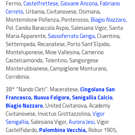
Fermo
,
Castelfrettese, Giovane Ancona, Fabriano
Cerreto
, Urbania, Civitanovese, Osimana,
Montemilone Pollenza, Ponterosso,
Biagio Nazzaro,
Pol. Candia Baraccola Aspio, Salesiana Vigor, Santa
Maria Apparente,
Sassoferrato Genga
,
Cluentina,
Settempeda, Recanatese, Porto Sant’Elpidio,
Monteluponese,
Moie Vallesina
, Camerino
Castelraimondo, Tolentino, Sangiorgese
Monterubbianese, Campiglione Monturano,
Corridonia.
38° “Nando Cleti”:
Maceratese,
Cingolana San
Francesco, Nuova Folgore, Senigallia Calcio
,
Biagio Nazzaro
, United Civitanova, Academy
Civitanovese, Invictus Grottazzolina,
Vigor
Senigallia,
Salesiana Vigor,
Aurora Jesi,
Vigor
Castelfidardo,
Palombina Vecchia,
Robur 1905,