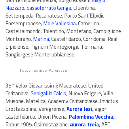
Montemilone Pollenza, Borgo Rosselli,
Biagio
Nazzaro, Sassoferrato Genga
,
Cluentina,
Settempeda, Recanatese, Porto Sant’Elpidio,
Forsempronese,
Moie Vallesina,
Camerino
Castelraimondo, Tolentino, Montefano, Campiglione
Monturano,
Marina
, Castelfidardo, Corridonia, Real
Elpidiense, Tignum Montegiorgio, Fermana,
Sangiorgese Monterubbianese.
I giovanissimi dell’Aurora Jesi
35° Velox Giovanissimi
: Maceratese, United
Civitanova,
Senigallia Calcio
,
Nuova Folgore, Villa
Musone, Matelica, Academy Civitanovese, Invictus
Grottazzolina, Veregrense,
Aurora Jesi
,
Vigor
Castelfidardo, Union Picena,
Palombina Vecchia,
Robur 1905, Osimostazione,
Aurora Treia
,
AFC